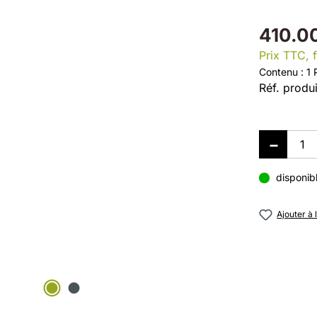
410.0
Prix TTC, f
Contenu :
1 
Réf. produi
disponib
Ajouter à 