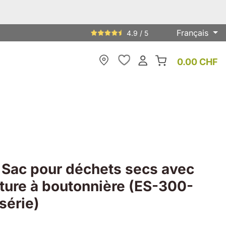
Français
4.9 / 5
0.00 CHF
My Store
Sac pour déchets secs avec
ture à boutonnière (ES-300-
série)