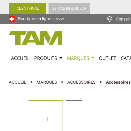
recherche
Passer à la navigation principale
CLIENT FINAL
ESPACE REVENDEUR
Boutique en ligne suisse
Conseil 
ACCUEIL
PRODUITS
MARQUES
OUTLET
CAT
>
>
>
ACCUEIL
MARQUES
ACCESSOIRES
Accessoires
Ignorer la galerie d'images