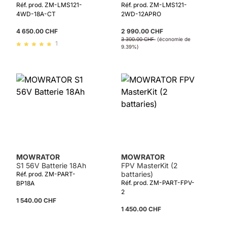
télécommandée avec
télécommandée avec
Réf. prod. ZM-LMS121-
Réf. prod. ZM-LMS121-
édition roues larges et
sac de ramassage et
4WD-18A-CT
2WD-12APRO
batterie 18Ah
batterie 12 Ah
4 650.00 CHF
2 990.00 CHF
3 300.00 CHF
(économie de
1
9.39%)
Note moyenne de 5 sur 5 étoiles
MOWRATOR
MOWRATOR
S1 56V Batterie 18Ah
FPV MasterKit (2
battaries)
Réf. prod. ZM-PART-
Réf. prod. ZM-PART-FPV-
BP18A
2
1 540.00 CHF
1 450.00 CHF