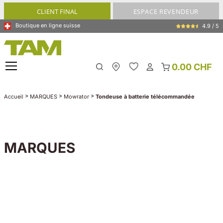
tenu principal
CLIENT FINAL
ESPACE REVENDEUR
Boutique en ligne suisse
4.9 / 5
0.00 CHF
My Store
>
>
>
Accueil
MARQUES
Mowrator
Tondeuse à batterie télécommandée
MARQUES