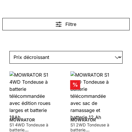
Filtre
Réduction
%
MOWRATOR
MOWRATOR
S1 4WD Tondeuse à
S1 2WD Tondeuse à
batterie
batterie