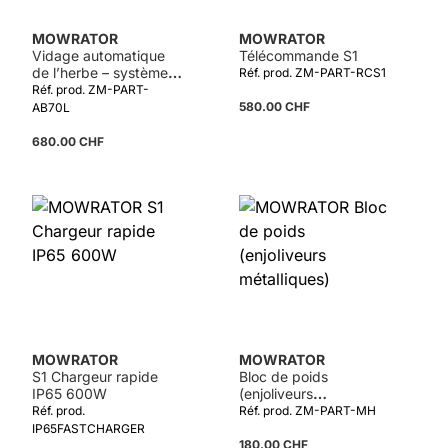
MOWRATOR
MOWRATOR
Vidage automatique
Télécommande S1
de l’herbe – système à
Réf. prod. ZM-PART-RCS1
bouton unique
Réf. prod. ZM-PART-
580.00 CHF
AB70L
680.00 CHF
MOWRATOR
MOWRATOR
S1 Chargeur rapide
Bloc de poids
IP65 600W
(enjoliveurs
métalliques)
Réf. prod.
Réf. prod. ZM-PART-MH
IP65FASTCHARGER
180.00 CHF