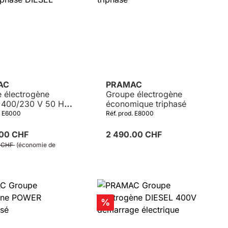
AC
PRAMAC
 électrogène
Groupe électrogène
 400/230 V 50 Hz
économique triphasé
sé DIESEL
. E6000
Réf. prod. E8000
.00 CHF
2 490.00 CHF
0 CHF
(économie de
Réduction
%