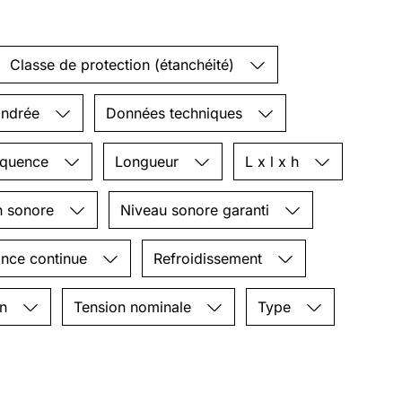
Classe de protection (étanchéité)
indrée
Données techniques
équence
Longueur
L x l x h
n sonore
Niveau sonore garanti
ance continue
Refroidissement
on
Tension nominale
Type