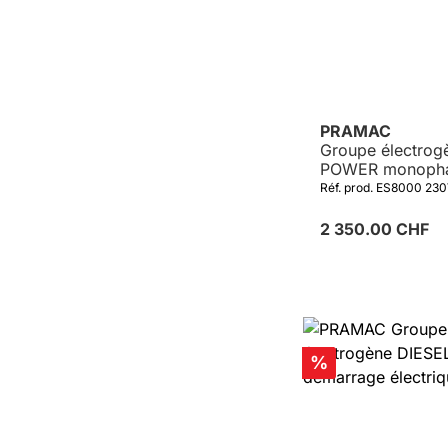
PRAMAC
Groupe électrog
POWER monopha
AVR
Réf. prod. ES8000 23
2 350.00 CHF
Réduction
%