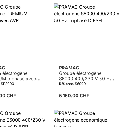
Détails
AC
PRAMAC
 électrogène
Groupe électrogène
M triphasé avec
S6000 400/230 V 50 Hz
Triphasé DIESEL
d. SP8000
Réf. prod. S6000
.00 CHF
5 150.00 CHF
Détails
ion