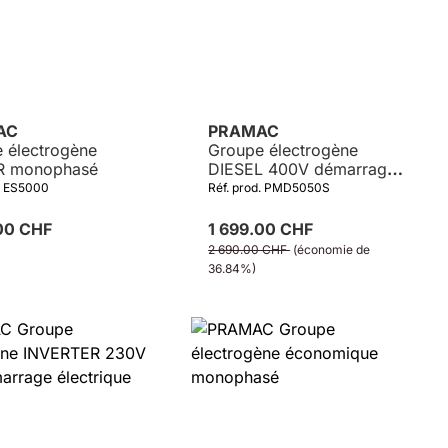
AC
PRAMAC
 électrogène
Groupe électrogène
 monophasé
DIESEL 400V démarrage
électrique
d. ES5000
Réf. prod. PMD5050S
.00 CHF
1 699.00 CHF
2 690.00 CHF
(économie de
36.84%)