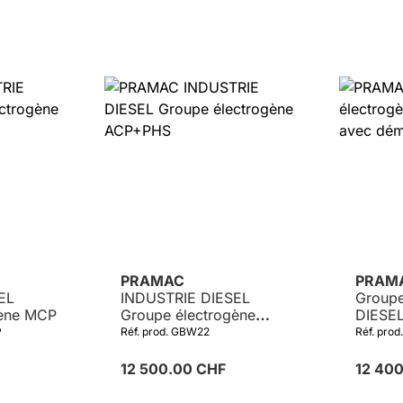
PRAMAC
PRAM
EL
INDUSTRIE DIESEL
Groupe
gène MCP
Groupe électrogène
DIESEL
ACP+PHS
démarr
P
Réf. prod. GBW22
Réf. prod
12 500.00 CHF
12 40