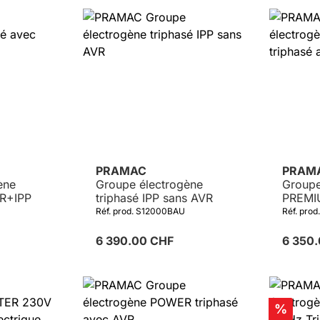
Détails
PRAMAC
PRAM
ène
Groupe électrogène
Groupe
VR+IPP
triphasé IPP sans AVR
PREMIU
AVR
Réf. prod. S12000BAU
Réf. pro
6 390.00 CHF
6 350
Réduct
%