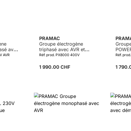
PRAMAC
PRAM
ène
Groupe électrogène
Groupe
sé avec
triphasé avec AVR et
POWER
démarrage électrique
0V AVR
Réf. prod. PX8000 400V
Réf. pro
1 990.00 CHF
1 790