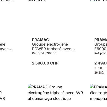
PRAMAC
PRAM
ène
Groupe électrogène
Groupe
avec
POWER triphasé avec
E6000
rique
AVR
Tripha
Réf. prod. ES8000
Réf. prod
2 590.00 CHF
2 499
3 390.0
26.28%)