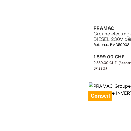
PRAMAC
Groupe électrog
DIESEL 230V dé
électrique
Réf. prod. PMD5000S
1 599.00 CHF
2 550.00 CHF
(écono
37.29%)
Conseil