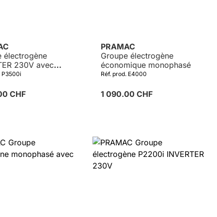
AC
PRAMAC
 électrogène
Groupe électrogène
TER 230V avec
économique monophasé
age électrique
. P3500i
Réf. prod. E4000
.00 CHF
1 090.00 CHF