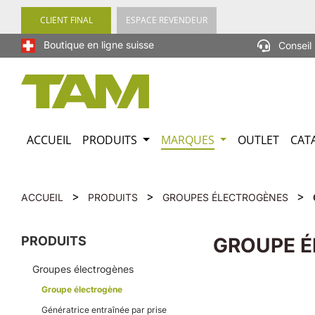
recherche
Passer à la navigation principale
CLIENT FINAL
ESPACE REVENDEUR
Boutique en ligne suisse
Conseil 
ACCUEIL
PRODUITS
MARQUES
OUTLET
CAT
>
>
>
ACCUEIL
PRODUITS
GROUPES ÉLECTROGÈNES
PRODUITS
GROUPE 
Groupes électrogènes
Groupe électrogène
Génératrice entraînée par prise