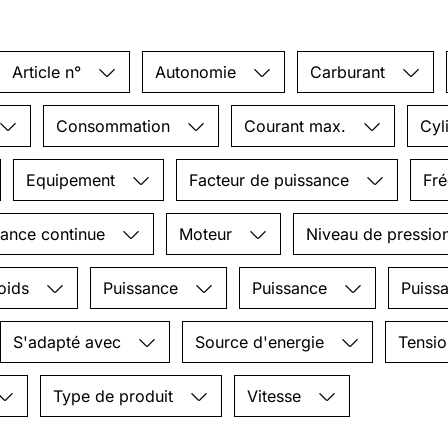
Article n°
Autonomie
Carburant
Consommation
Courant max.
Cyl
Equipement
Facteur de puissance
Fr
ance continue
Moteur
Niveau de pressio
oids
Puissance
Puissance
Puiss
S'adapté avec
Source d'energie
Tensi
Type de produit
Vitesse