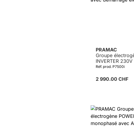
PRAMAC
Groupe électrog
INVERTER 230V 
démarrage élect
Réf. prod. P7500i
2 990.00 CHF