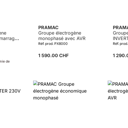
PRAMAC
PRAM
ène
Groupe électrogène
Groupe
marrage
monophasé avec AVR
INVER
démarr
Réf. prod. PX8000
Réf. prod
1 590.00 CHF
1 290
mie de