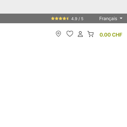
Français
4.9 / 5
0.00 CHF
My Store