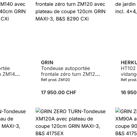
GRIN
HERK
rtée
Tondeuse autoportée
HT102 
rn ZM140
frontale zéro turn ZM120
vidange
 coupe
avec plateau de coupe
4x4, B
Réf. prod. ZM120
Réf. pro
I-3, B&S
120cm GRIN MAXI-3, B&S
8290 CXi
17 950.00 CHF
16 95
Détails