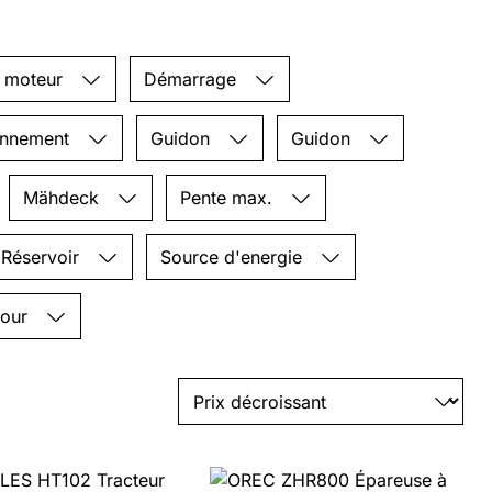
n moteur
Démarrage
ionnement
Guidon
Guidon
Mähdeck
Pente max.
Réservoir
Source d'energie
pour