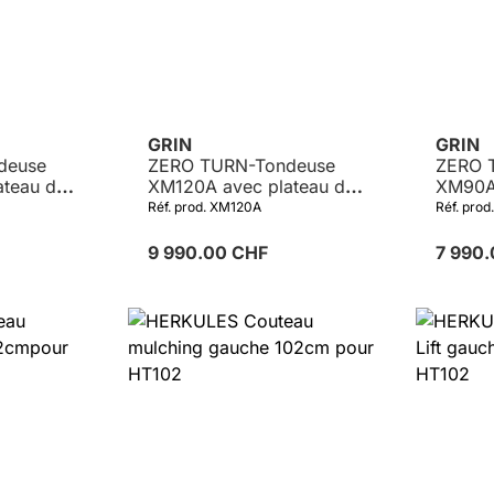
GRIN
GRIN
deuse
ZERO TURN-Tondeuse
ZERO 
ateau de
XM120A avec plateau de
XM90A 
IN
coupe 120cm GRIN
coupe
Réf. prod. XM120A
Réf. pro
75EX
MAXI-3, B&S 4175EX
3, B&S
9 990.00 CHF
7 990
Détails