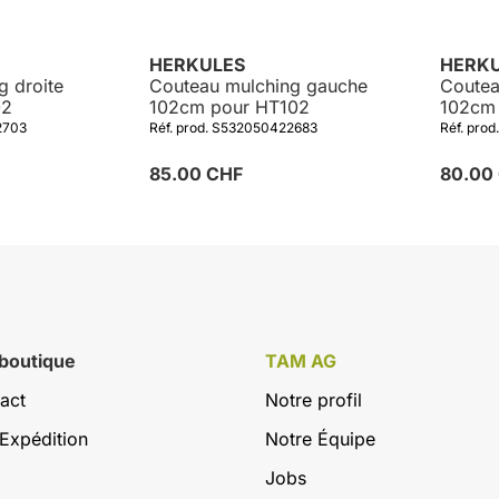
HERKULES
HERK
g droite
Couteau mulching gauche
Coutea
02
102cm pour HT102
102cm
2703
Réf. prod. S532050422683
Réf. pro
85.00 CHF
80.00
 boutique
TAM AG
act
Notre profil
Expédition
Notre Équipe
Jobs