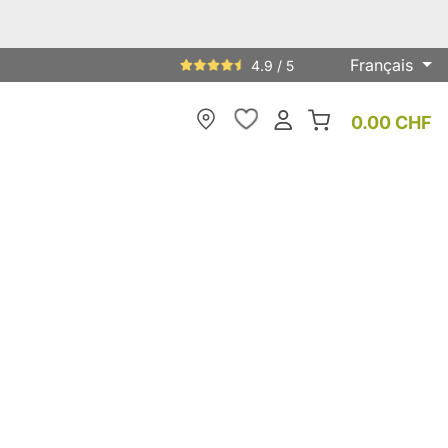
Français
4.9 / 5
0.00 CHF
My Store