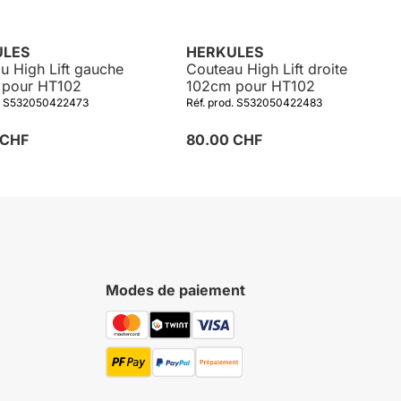
ULES
HERKULES
u High Lift gauche
Couteau High Lift droite
 pour HT102
102cm pour HT102
d. S532050422473
Réf. prod. S532050422483
 CHF
80.00 CHF
Modes de paiement