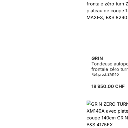
GRIN
Tondeuse autopo
frontale zéro tu
avec plateau de
Réf. prod. ZM140
140cm GRIN MAX
8290 CXi
18 950.00 CHF