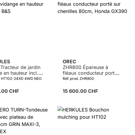
ULES
OREC
Tracteur de jardin
ZHR800 Épareuse à
 en hauteur incl.
fléaux conducteur porté
&S
sur chenilles 80cm,
d. HT102-24XD 4WD NEO
Réf. prod. ZHR800
Honda GX390
0.00 CHF
15 600.00 CHF