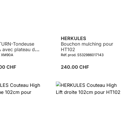
HERKULES
TURN-Tondeuse
Bouchon mulching pour
avec plateau de
HT102
 90cm GRIN MAXI-
d. XM90A
Réf. prod. S532986017143
 4175EX
.00 CHF
240.00 CHF
Détails
Détails