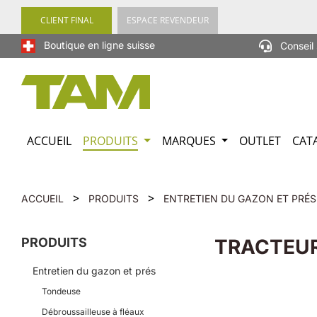
recherche
Passer à la navigation principale
CLIENT FINAL
ESPACE REVENDEUR
Boutique en ligne suisse
Conseil 
ACCUEIL
PRODUITS
MARQUES
OUTLET
CAT
>
>
ACCUEIL
PRODUITS
ENTRETIEN DU GAZON ET PRÉS
PRODUITS
TRACTEUR
Entretien du gazon et prés
Tondeuse
Débroussailleuse à fléaux