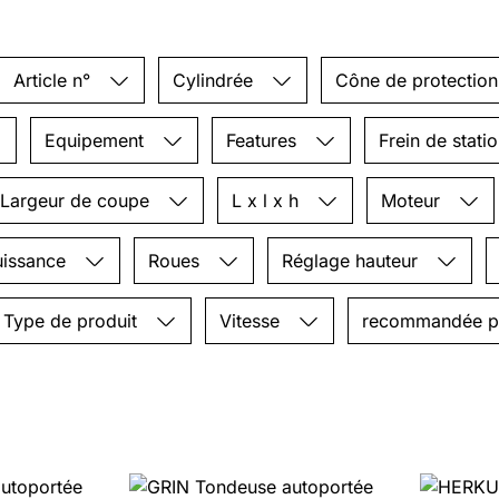
Article n°
Cylindrée
Cône de protectio
Equipement
Features
Frein de stat
Largeur de coupe
L x l x h
Moteur
uissance
Roues
Réglage hauteur
Type de produit
Vitesse
recommandée 