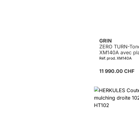
GRIN
ZERO TURN-Ton
XM140A avec pl
coupe 140cm GR
Réf. prod. XM140A
MAXI-3, B&S 41
11 990.00 CHF
Détails