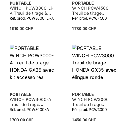
PORTABLE
PORTABLE
WINCH PCW3000-Li-
WINCH PCW4500
A Treuil de tirage à
Treuil de tirage
batterie CRAMER 82V
Maruyama CER500W
Réf. prod. PCW3000-Li-A
Réf. prod. PCW4500
2,5Ah avec kit
2 temps avec élingue
accessoires
ronde
1 910.00 CHF
1 780.00 CHF
PORTABLE
PORTABLE
WINCH PCW3000-A
WINCH PCW3000
Treuil de tirage
Treuil de tirage
HONDA GX35 avec kit
HONDA GX35 avec
Réf. prod. PCW3000-A
Réf. prod. PCW3000
accessoires
élingue ronde
1 700.00 CHF
1 450.00 CHF