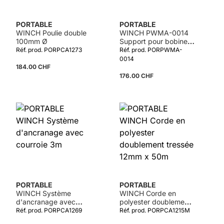
PORTABLE
PORTABLE
WINCH Poulie double
WINCH PWMA-0014
100mm Ø
Support pour bobines
surdimensionnées
Réf. prod. PORPCA1273
Réf. prod. PORPWMA-
0014
184.00 CHF
176.00 CHF
PORTABLE
PORTABLE
WINCH Système
WINCH Corde en
d'ancranage avec
polyester doublement
courroie 3m
tressée 12mm x 50m
Réf. prod. PORPCA1269
Réf. prod. PORPCA1215M