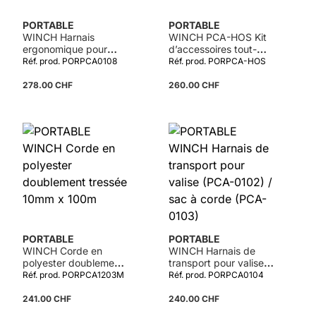
PORTABLE
PORTABLE
WINCH Harnais
WINCH PCA-HOS Kit
ergonomique pour
d’accessoires tout-
treuils
terrain/chasse
Réf. prod. PORPCA0108
Réf. prod. PORPCA-HOS
278.00 CHF
260.00 CHF
PORTABLE
PORTABLE
WINCH Corde en
WINCH Harnais de
polyester doublement
transport pour valise
tressée 10mm x 100m
(PCA-0102) / sac à
Réf. prod. PORPCA1203M
Réf. prod. PORPCA0104
corde (PCA-0103)
241.00 CHF
240.00 CHF