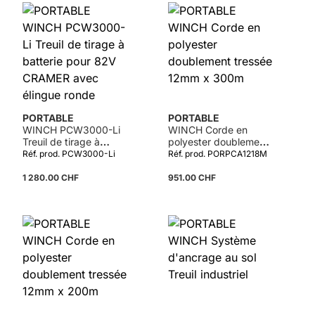
PORTABLE
PORTABLE
WINCH PCW3000-Li
WINCH Corde en
Treuil de tirage à
polyester doublement
batterie pour 82V
tressée 12mm x 300m
Réf. prod. PCW3000-Li
Réf. prod. PORPCA1218M
CRAMER avec élingue
ronde
1 280.00 CHF
951.00 CHF