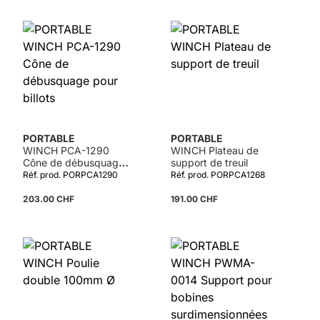
Détails
PORTABLE
PORTABLE
WINCH PCA-1290
WINCH Plateau de
Cône de débusquage
support de treuil
pour billots
Réf. prod. PORPCA1290
Réf. prod. PORPCA1268
203.00 CHF
191.00 CHF