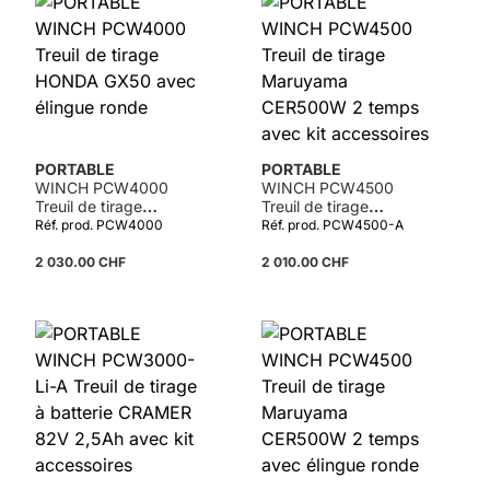
PORTABLE
PORTABLE
WINCH PCW4000
WINCH PCW4500
Treuil de tirage
Treuil de tirage
HONDA GX50 avec
Maruyama CER500W
Réf. prod. PCW4000
Réf. prod. PCW4500-A
élingue ronde
2 temps avec kit
accessoires
2 030.00 CHF
2 010.00 CHF
Détails
Détails