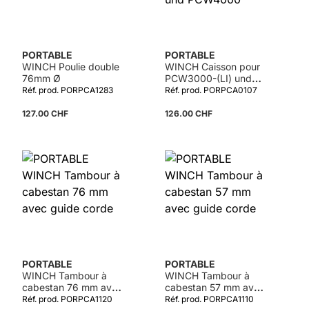
PORTABLE
PORTABLE
WINCH Poulie double
WINCH Caisson pour
76mm Ø
PCW3000-(LI) und
PCW4000
Réf. prod. PORPCA1283
Réf. prod. PORPCA0107
127.00 CHF
126.00 CHF
PORTABLE
PORTABLE
WINCH Tambour à
WINCH Tambour à
cabestan 76 mm avec
cabestan 57 mm avec
guide corde
guide corde
Réf. prod. PORPCA1120
Réf. prod. PORPCA1110