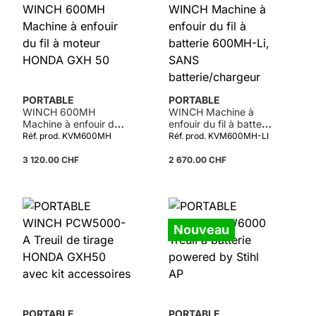
PORTABLE
PORTABLE
WINCH 600MH
WINCH Machine à
Machine à enfouir du
enfouir du fil à batterie
fil à moteur HONDA
600MH-Li, SANS
Réf. prod. KVM600MH
Réf. prod. KVM600MH-LI
GXH 50
batterie/chargeur
3 120.00 CHF
2 670.00 CHF
Nouveau
PORTABLE
PORTABLE