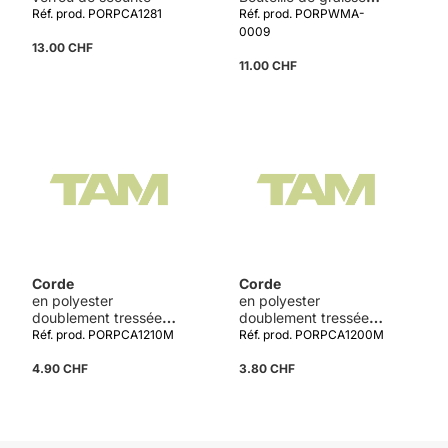
pour transmission de
Réf. prod. PORPCA1281
Réf. prod. PORPWMA-
lame
0009
13.00 CHF
11.00 CHF
Corde
Corde
en polyester
en polyester
doublement tressée
doublement tressée
12mm au mètre
10mm au mètre
Réf. prod. PORPCA1210M
Réf. prod. PORPCA1200M
4.90 CHF
3.80 CHF
Détails
Détails