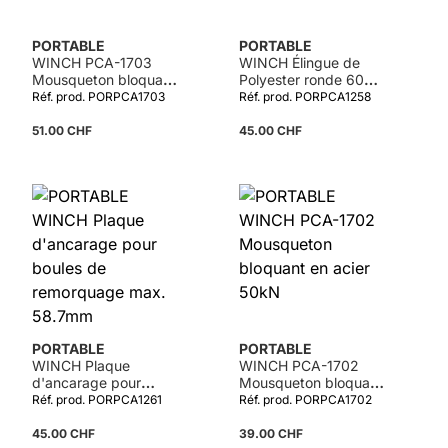
PORTABLE
PORTABLE
WINCH PCA-1703
WINCH Élingue de
Mousqueton bloquant
Polyester ronde 60mm
en acier 65kN
x 3m
Réf. prod. PORPCA1703
Réf. prod. PORPCA1258
51.00 CHF
45.00 CHF
PORTABLE
PORTABLE
WINCH Plaque
WINCH PCA-1702
d'ancarage pour
Mousqueton bloquant
boules de remorquage
en acier 50kN
Réf. prod. PORPCA1261
Réf. prod. PORPCA1702
max. 58.7mm
45.00 CHF
39.00 CHF