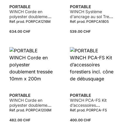
PORTABLE
PORTABLE
WINCH Corde en
WINCH Système
polyester doublement
d'ancrage au sol Treuil
tressée 12mm x 200m
industriel
Réf. prod. PORPCA1216M
Réf. prod. PORPCA1805
634.00 CHF
539.00 CHF
PORTABLE
PORTABLE
WINCH Corde en
WINCH PCA-FS Kit
polyester doublement
d’accessoires
tressée 10mm x 200m
forestiers incl. cône de
Réf. prod. PORPCA1206M
Réf. prod. PORPCA-FS
débusquage
482.00 CHF
400.00 CHF