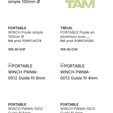
PORTABLE
TREUIL
WINCH Poulie simple
PORTABLE Poulie en
100mm Ø
aluminium avec
panneaux latéraux
Réf. prod. PORPCA1274
Réf. prod. PORPCA1292
pliables 63mm
108.00 CHF
108.00 CHF
PORTABLE
PORTABLE
WINCH PWMA-0012
WINCH PWMA-0013
Guide fil 6mm
Guide fil 4mm