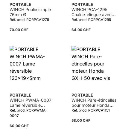
PORTABLE
PORTABLE
WINCH Poulie simple
WINCH PCA-1295
76mm Ø
Chaîne-élingue avec
chrochet en "C" et
Réf. prod. PORPCA1275
Réf. prod. PORPCA1295
aiguille 2,1m
70.00 CHF
64.00 CHF
PORTABLE
PORTABLE
WINCH PWMA-0007
WINCH Pare-étincelles
Lame réversible
pour moteur Honda
123x19x5mm
GXH-50 avec vis
Réf. prod. PORPWMA-
Réf. prod. PORPCA1151
0007
58.00 CHF
60.00 CHF