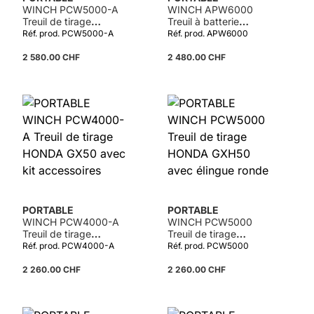
WINCH PCW5000-A
WINCH APW6000
Treuil de tirage
Treuil à batterie
HONDA GXH50 avec
powered by Stihl AP
Réf. prod. PCW5000-A
Réf. prod. APW6000
kit accessoires
2 580.00 CHF
2 480.00 CHF
PORTABLE
PORTABLE
WINCH PCW4000-A
WINCH PCW5000
Treuil de tirage
Treuil de tirage
HONDA GX50 avec kit
HONDA GXH50 avec
Réf. prod. PCW4000-A
Réf. prod. PCW5000
accessoires
élingue ronde
2 260.00 CHF
2 260.00 CHF
Détails