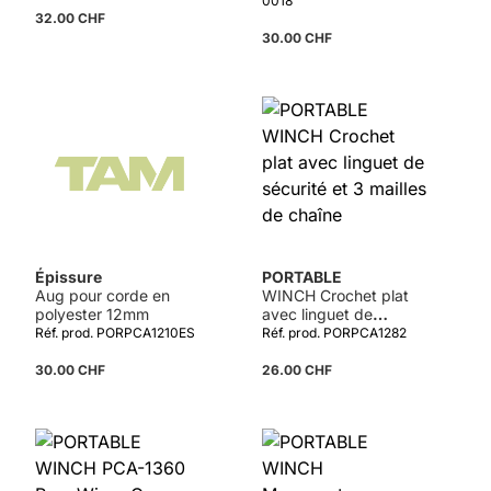
0018
32.00 CHF
30.00 CHF
Épissure
PORTABLE
Aug pour corde en
WINCH Crochet plat
polyester 12mm
avec linguet de
sécurité et 3 mailles
Réf. prod. PORPCA1210ES
Réf. prod. PORPCA1282
de chaîne
30.00 CHF
26.00 CHF
Détails