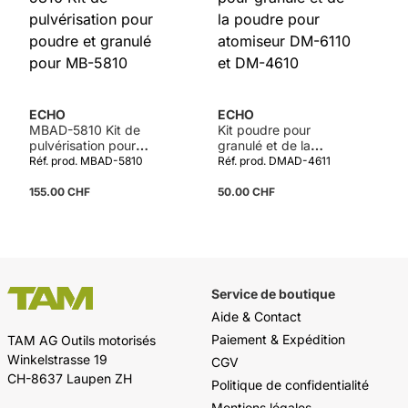
ECHO
ECHO
MBAD-5810 Kit de
Kit poudre pour
pulvérisation pour
granulé et de la
poudre et granulé
poudre pour atomiseur
Réf. prod. MBAD-5810
Réf. prod. DMAD-4611
pour MB-5810
DM-6110 et DM-4610
155.00 CHF
50.00 CHF
Service de boutique
Aide & Contact
Paiement & Expédition
TAM AG Outils motorisés
Winkelstrasse 19
CGV
CH-8637 Laupen ZH
Politique de confidentialité
Mentions légales