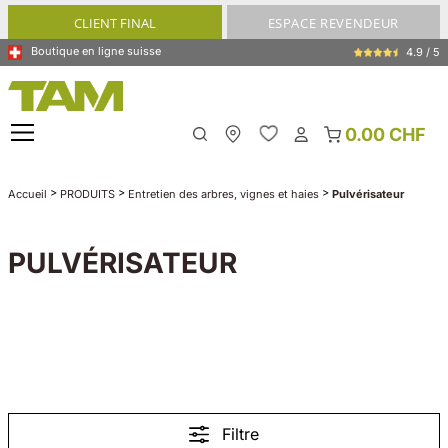
tenu principal
CLIENT FINAL
ESPACE REVENDEUR
Boutique en ligne suisse
4.9 / 5
0.00 CHF
My Store
>
>
>
Accueil
PRODUITS
Entretien des arbres, vignes et haies
Pulvérisateur
PULVÉRISATEUR
Filtre