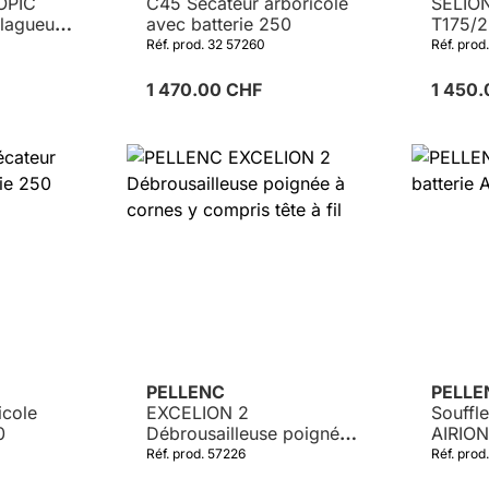
OPIC
C45 Sécateur arboricole
SELIO
lagueuse
avec batterie 250
T175/2
sur pe
Réf. prod. 32 57260
Réf. prod
1 470.00 CHF
1 450
PELLENC
PELL
icole
EXCELION 2
Souffle
0
Débrousailleuse poignée
AIRIO
à cornes y compris tête à
Réf. prod. 57226
Réf. prod
fil