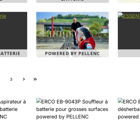
ATTERIE
POWERED BY PELLENC
ge
Page
3