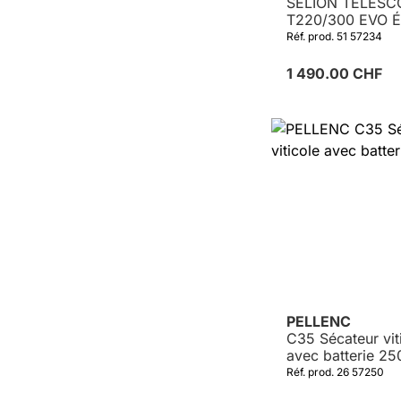
SELION TELESC
T220/300 EVO É
sur perche
Réf. prod. 51 57234
1 490.00 CHF
PELLENC
C35 Sécateur vit
avec batterie 25
Réf. prod. 26 57250