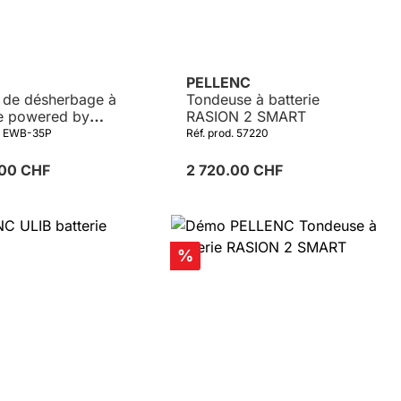
PELLENC
 de désherbage à
Tondeuse à batterie
ie powered by
RASION 2 SMART
NC
d. EWB-35P
Réf. prod. 57220
.00 CHF
2 720.00 CHF
Réduction
%