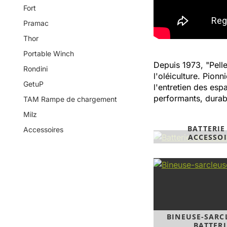
Fort
Pramac
Thor
Portable Winch
Depuis 1973, "Pelle
Rondini
l'oléiculture. Pion
GetuP
l'entretien des es
performants, durable
TAM Rampe de chargement
Milz
BATTERIE
Accessoires
ACCESSOI
BINEUSE-SARC
BATTERI