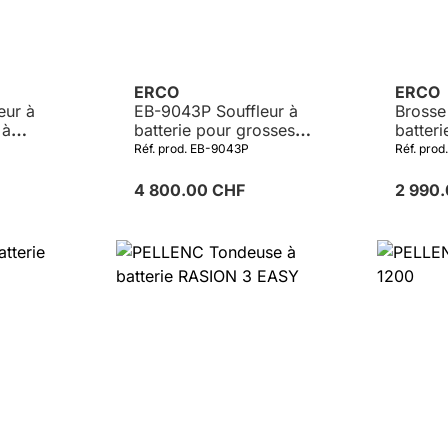
ERCO
ERCO
eur à
EB-9043P Souffleur à
Brosse
 à
batterie pour grosses
batter
d by
surfaces powered by
PELLE
Réf. prod. EB-9043P
Réf. pro
PELLENC
4 800.00 CHF
2 990
Détails