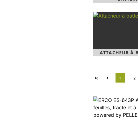
ATTACHEUR À B
Page
Pa
1
2