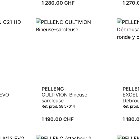
1 280.00 CHF
1 270
PELLENC
PELL
 EVO
CULTIVION Bineuse-
EXCEL
sarcleuse
Débrou
ronde y
Réf. prod. 58 57014
Réf. prod
1 190.00 CHF
1 180