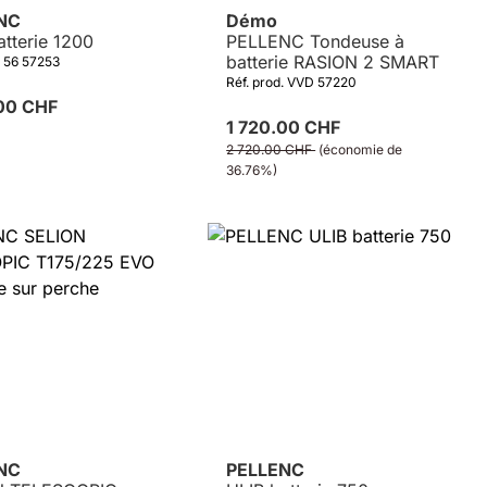
ENC
Démo
atterie 1200
PELLENC Tondeuse à
batterie RASION 2 SMART
. 56 57253
Réf. prod. VVD 57220
.00 CHF
1 720.00 CHF
2 720.00 CHF
(économie de
36.76%)
Détails
ENC
PELLENC