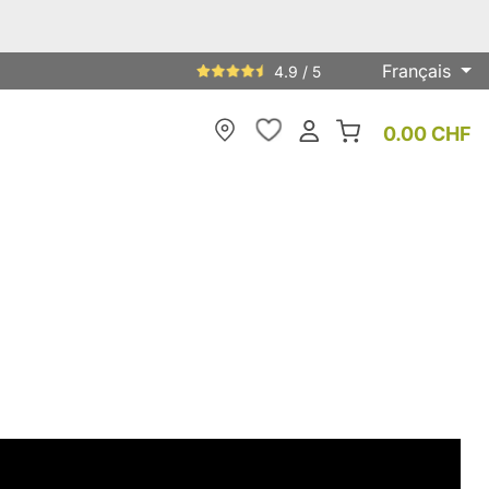
Français
4.9 / 5
0.00 CHF
My Store