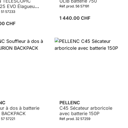
N TELESCOPIC
ULIB batterie 750
25 EVO Élagueuse
Réf. prod. 56 57191
rche
. 51 57233
1 440.00 CHF
.00 CHF
ENC
PELLENC
ur à dos à batterie
C45 Sécateur arboricole
N BACKPACK
avec batterie 150P
. 57 57221
Réf. prod. 32 57259