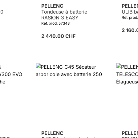
PELLENC
PELL
00
Tondeuse à batterie
ULIB b
RASION 3 EASY
Réf. prod
Réf. prod. 57348
2 160
2 440.00 CHF
PELLENC
PELL