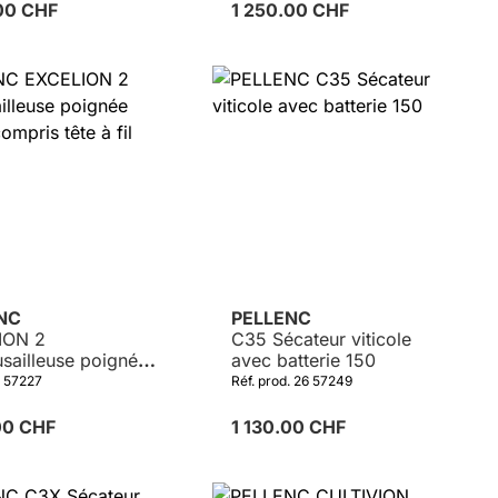
.00 CHF
1 250.00 CHF
ENC
PELLENC
ION 2
C35 Sécateur viticole
sailleuse poignée
avec batterie 150
 compris tête à fil
. 57227
Réf. prod. 26 57249
.00 CHF
1 130.00 CHF