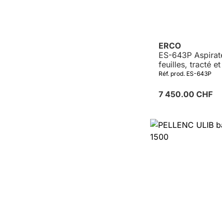
ERCO
ES-643P Aspirat
feuilles, tracté et
batterie powere
Réf. prod. ES-643P
PELLENC
7 450.00 CHF