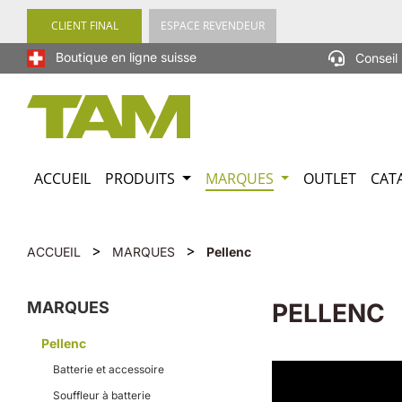
recherche
Passer à la navigation principale
CLIENT FINAL
ESPACE REVENDEUR
Boutique en ligne suisse
Conseil 
ACCUEIL
PRODUITS
MARQUES
OUTLET
CAT
>
>
ACCUEIL
MARQUES
Pellenc
MARQUES
PELLENC
Pellenc
Batterie et accessoire
Souffleur à batterie