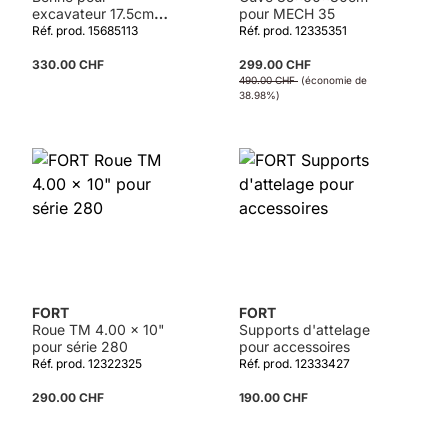
excavateur 17.5cm
pour MECH 35
ALIEN HY
Réf. prod. 15685113
Réf. prod. 12335351
330.00 CHF
299.00 CHF
490.00 CHF
(économie de
38.98%)
Détails
FORT
FORT
Roue TM 4.00 x 10"
Supports d'attelage
pour série 280
pour accessoires
Réf. prod. 12322325
Réf. prod. 12333427
290.00 CHF
190.00 CHF
Détails