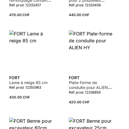
remorquage container
pour 2 poubelles
de déchets à 4 roues
120/240 l pour
Réf. prod. 12333457
Réf. prod. 12333456
1000 l pour
12333414(600W
12333414(600W
timon pivotante)
470.00 CHF
445.00 CHF
timon pivotante)
FORT
FORT
Lame à neige 85 cm
Plate-forme de
conduite pour ALIEN
Réf. prod. 12350963
HY
Réf. prod. 12336859
430.00 CHF
420.00 CHF