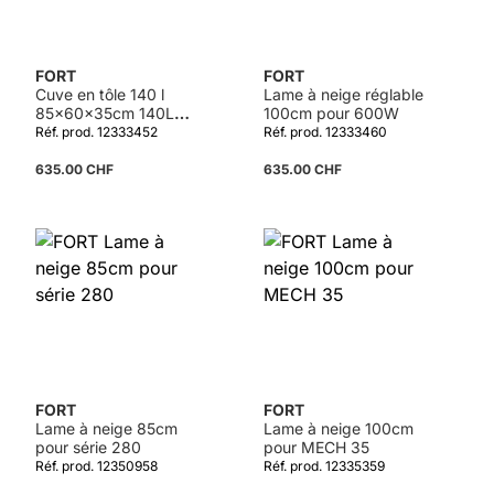
FORT
FORT
Cuve en tôle 140 l
Lame à neige réglable
85x60x35cm 140L
100cm pour 600W
pour 600W
Réf. prod. 12333452
Réf. prod. 12333460
635.00 CHF
635.00 CHF
Détails
FORT
FORT
Lame à neige 85cm
Lame à neige 100cm
pour série 280
pour MECH 35
Réf. prod. 12350958
Réf. prod. 12335359