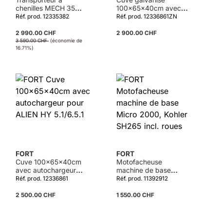
chenilles MECH 35
100x65x40cm avec
incl. benne, KOHLER
autochargeur pour
Réf. prod. 12335382
Réf. prod. 12336861ZN
SH265 4.9kW
ALIEN HY 5.1/6.5.1
2 990.00 CHF
2 900.00 CHF
3 590.00 CHF
(économie de
16.71%)
FORT
FORT
Cuve 100x65x40cm
Motofacheuse
avec autochargeur
machine de base
pour ALIEN HY
Micro 2000, Kohler
Réf. prod. 12336861
Réf. prod. 11392912
5.1/6.5.1
SH265 incl. roues
2 500.00 CHF
1 550.00 CHF