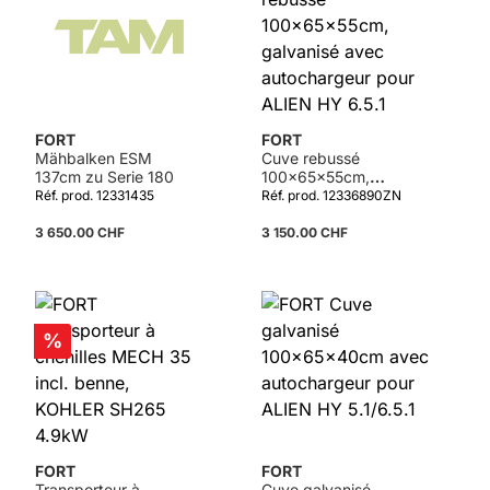
FORT
FORT
Mähbalken ESM
Cuve rebussé
137cm zu Serie 180
100x65x55cm,
galvanisé avec
Réf. prod. 12331435
Réf. prod. 12336890ZN
autochargeur pour
ALIEN HY 6.5.1
3 650.00 CHF
3 150.00 CHF
Réduction
%
FORT
FORT
Transporteur à
Cuve galvanisé