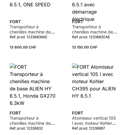
FORT
FORT
Transporteur à
Transporteur à
chenilles machine de
chenilles machine de
base ALIEN HY 6.5.1,
base ALIEN HY 6.5.1
Réf. prod. 12336836AE
Réf. prod. 12336830AE
ONE SPEED
avec démarrage
électrique
13 600.00 CHF
13 150.00 CHF
Détails
FORT
FORT
Transporteur à
Atomiseur vertical 105
chenilles machine de
l avec moteur Kohler
base ALIEN HY 6.5.1,
CH395 pour ALIEN HY
Réf. prod. 12336832
Réf. prod. 12336897
Honda GX270 6.3kW
6.5.1