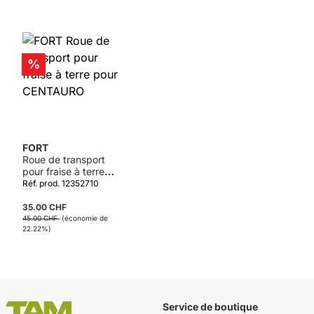
Réduction
%
FORT
Roue de transport
pour fraise à terre
pour CENTAURO
Réf. prod. 12352710
35.00 CHF
45.00 CHF
(économie de
22.22%)
Service de boutique