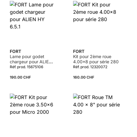
FORT
FORT
Lame pour godet
Kit pour 2ème roue
chargeur pour ALIEN
4.00x8 pour série 280
HY 6.5.1
Réf. prod. 15675106
Réf. prod. 12320072
190.00 CHF
160.00 CHF
Détails