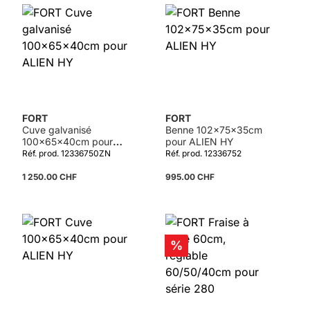
FORT
FORT
Cuve galvanisé
Benne 102x75x35cm
100x65x40cm pour
pour ALIEN HY
ALIEN HY
Réf. prod. 12336750ZN
Réf. prod. 12336752
1 250.00 CHF
995.00 CHF
Détails
Réduction
%