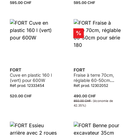
595.00 CHF
595.00 CHF
Détails
Réduction
%
FORT
FORT
Cuve en plastic 160 l
Fraise à terre 70cm,
(vert) pour 600W
réglable 60-50cm
pour série 180
Réf. prod. 12333454
Réf. prod. 12302052
520.00 CHF
490.00 CHF
850.00 CHF
(économie de
42.35%)
Détails