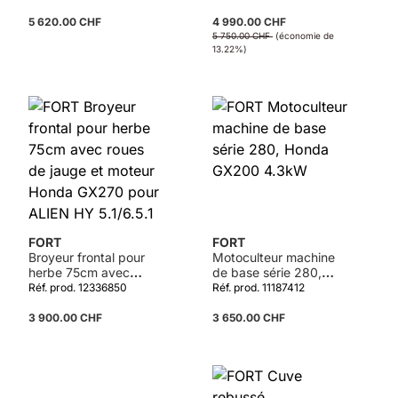
poignées de guidage
5 620.00 CHF
4 990.00 CHF
5 750.00 CHF
(économie de
13.22%)
FORT
FORT
Broyeur frontal pour
Motoculteur machine
herbe 75cm avec
de base série 280,
roues de jauge et
Honda GX200 4.3kW
Réf. prod. 12336850
Réf. prod. 11187412
moteur Honda GX270
pour ALIEN HY
3 900.00 CHF
3 650.00 CHF
5.1/6.5.1
Détails
Détails