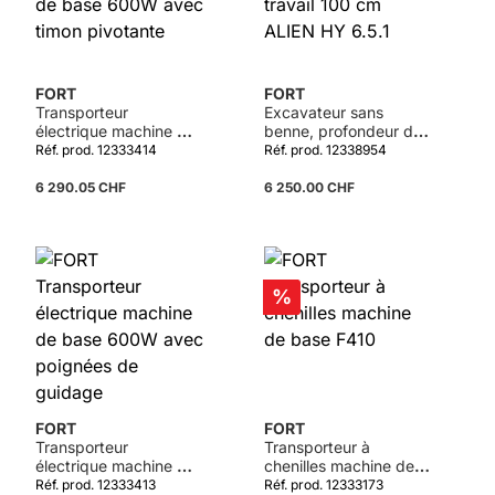
FORT
FORT
Transporteur
Excavateur sans
électrique machine de
benne, profondeur de
base 600W avec
travail 100 cm ALIEN
Réf. prod. 12333414
Réf. prod. 12338954
timon pivotante
HY 6.5.1
6 290.05 CHF
6 250.00 CHF
Réduction
%
FORT
FORT
Transporteur
Transporteur à
électrique machine de
chenilles machine de
base 600W avec
base F410
Réf. prod. 12333413
Réf. prod. 12333173