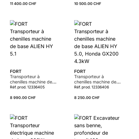
11 400.00 CHF
10 500.00 CHF
Détails
FORT
FORT
Transporteur à
Transporteur à
chenilles machine de
chenilles machine de
base ALIEN HY 5.1
base ALIEN HY 5.0,
Réf. prod. 12336405
Réf. prod. 12336406
Honda GX200 4.3kW
8 990.00 CHF
8 250.00 CHF
Détails
Détails