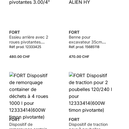
FORT
FORT
Essieu arrière avec 2
Benne pour
roues pivotantes
excavateur 35cm
3.00/4"
ALIEN HY
Réf. prod. 12333425
Réf. prod. 15685118
480.00 CHF
470.00 CHF
Détails
Détails
FORT
FORT
Dispositif de
Dispositif de traction