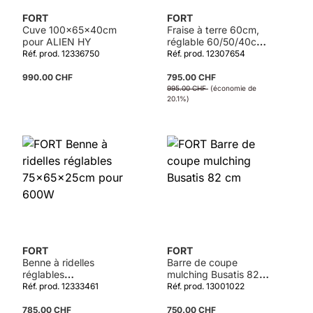
FORT
FORT
Cuve 100x65x40cm
Fraise à terre 60cm,
pour ALIEN HY
réglable 60/50/40cm
pour série 280
Réf. prod. 12336750
Réf. prod. 12307654
990.00 CHF
795.00 CHF
995.00 CHF
(économie de
20.1%)
FORT
FORT
Benne à ridelles
Barre de coupe
réglables
mulching Busatis 82
75x65x25cm pour
cm
Réf. prod. 12333461
Réf. prod. 13001022
600W
785.00 CHF
750.00 CHF