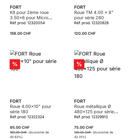
FORT
FORT
Kit pour 2ème roue
Roue TM 4.00 x 8"
3.50x6 pour Micro
pour série 280
2000
Réf. prod. 12320054
Réf. prod. 12320828
159.00 CHF
120.00 CHF
Détails
Détails
Réduction
Réduction
%
%
FORT
FORT
Roue 4.00x10" pour
Roue métallique Ø
série 180
480x125 pour série
180
Réf. prod. 12322324
Réf. prod. 12329913
95.00 CHF
75.00 CHF
160.00 CHF
(économie de
130.00 CHF
(économie de
40.63%)
42.31%)