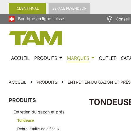
recherche
Passer à la navigation principale
CLIENT FINAL
ESPACE REVENDEUR
Boutique en ligne suisse
Conseil 
ACCUEIL
PRODUITS
MARQUES
OUTLET
CAT
>
>
ACCUEIL
PRODUITS
ENTRETIEN DU GAZON ET PRÉS
PRODUITS
TONDEUS
Entretien du gazon et prés
Tondeuse
Débroussailleuse à fléaux