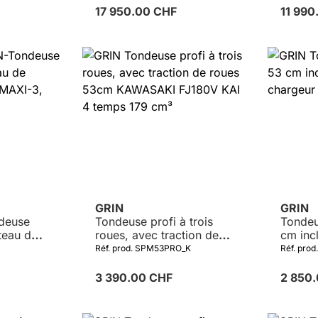
8290 CXi
17 950.00 CHF
11 99
Détails
GRIN
GRIN
deuse
Tondeuse profi à trois
Tondeu
teau de
roues, avec traction de
cm incl
N MAXI-
roues 53cm KAWASAKI
charg
Réf. prod. SPM53PRO_K
Réf. pro
FJ180V KAI 4 temps 179
cm³
3 390.00 CHF
2 850