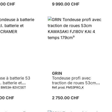
0.00 CHF
9 990.00 CHF
Détails
Détails
GRIN
se à batterie 53
Tondeuse profi avec
. batterie et
traction de roues 53cm
eur CRAMER
KAWASAKI FJ180V KAI 4
d. BM53A-82VCSET
Réf. prod. PM53PRO_K
temps 179cm³
.00 CHF
2 750.00 CHF