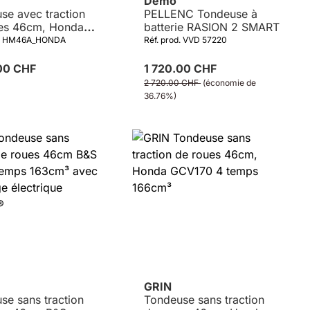
Démo
se avec traction
PELLENC Tondeuse à
es 46cm, Honda
batterie RASION 2 SMART
0 4 temps 166cm³
od. HM46A_HONDA
Réf. prod. VVD 57220
.00 CHF
1 720.00 CHF
2 720.00 CHF
(économie de
36.76%)
Détails
GRIN
se sans traction
Tondeuse sans traction