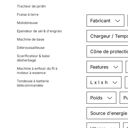
Tracteur de jardin
Fraise à terre
Fabricant
Motobineuse
Epandeur de sel & d'engrais
Chargeur / Temp
Machine de base
Débroussailleuse
Cône de protect
Scarificateur & balai
désherbage
Features
Machine à enfouir du fil à
moteur à essence
Tondeuse à batterie
L x l x h
télécommandée
Poids
P
Source d'energi