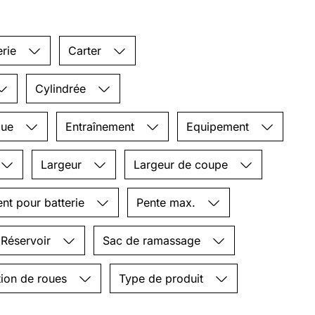
erie
Carter
Cylindrée
que
Entraînement
Equipement
Largeur
Largeur de coupe
t pour batterie
Pente max.
Réservoir
Sac de ramassage
tion de roues
Type de produit