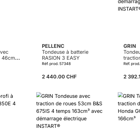
PELLENC
GRIN
avec
Tondeuse à batterie
Tondeu
es 46cm
RASION 3 EASY
tracti
V KAI 4
B&S 85
Réf. prod. 57348
Réf. pro
190cm³
électr
2 440.00 CHF
2 392