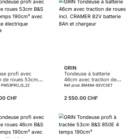
GRIN
se profi avec
Tondeuse à batterie
on de roues 53cm
46cm avec traction de
0E 4 temps
roues incl. CRAMER 82V
d. PM53PRO_IS_22
Réf. prod. BM46A-82VCSET
 avec démarrage
batterie 8Ah et chargeur
ique INSTART®
.00 CHF
2 550.00 CHF