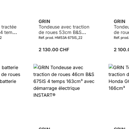
GRIN
GRIN
 tractée
Tondeuse avec traction
Tondeu
4 temps
de roues 53cm B&S
de rou
675IS 4 temps 163cm³
GCV17
2
Réf. prod. HM53A 675IS_22
Réf. pr
avec démarrage
électrique INSTART®
2 130.00 CHF
2 100