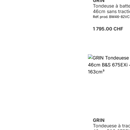
GRIN
Tondeuse à batte
46cm sans tract
roues incl. CRA
Réf. prod. BM46-82V
batterie 5Ah et 
1 795.00 CHF
GRIN
Tondeuese à tra