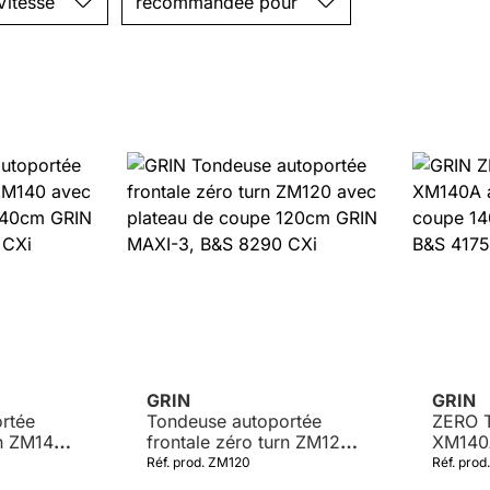
Vitesse
recommandée pour
GRIN
GRIN
rtée
Tondeuse autoportée
ZERO 
rn ZM140
frontale zéro turn ZM120
XM140A
 coupe
avec plateau de coupe
coupe
Réf. prod. ZM120
Réf. pro
I-3, B&S
120cm GRIN MAXI-3, B&S
MAXI-3