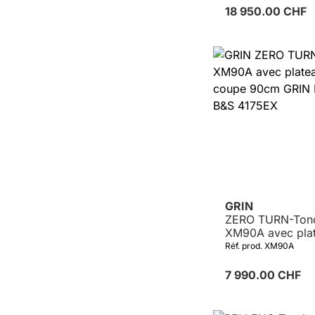
8290 CXi
18 950.00 CHF
GRIN
ZERO TURN-Ton
XM90A avec pla
coupe 90cm GRI
Réf. prod. XM90A
3, B&S 4175EX
7 990.00 CHF
Détails