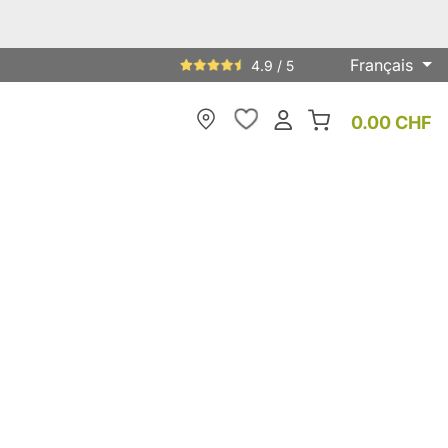
Français
4.9 / 5
0.00 CHF
My Store