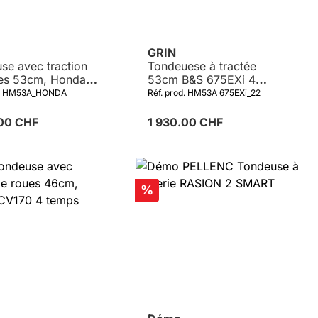
GRIN
se avec traction
Tondeuese à tractée
es 53cm, Honda
53cm B&S 675EXi 4
0 4 temps 166cm³
temps 163cm³
od. HM53A_HONDA
Réf. prod. HM53A 675EXi_22
.00 CHF
1 930.00 CHF
Réduction
%