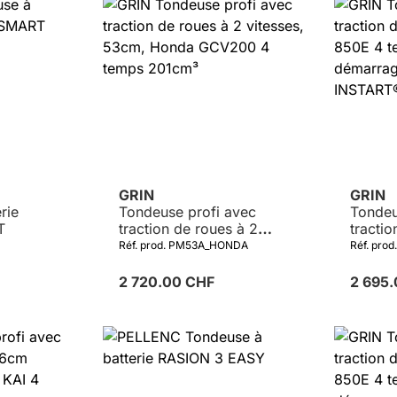
GRIN
GRIN
rie
Tondeuse profi avec
Tondeu
T
traction de roues à 2
tracti
vitesses, 53cm, Honda
B&S 85
Réf. prod. PM53A_HONDA
Réf. pro
GCV200 4 temps 201cm³
190cm³
électr
2 720.00 CHF
2 695