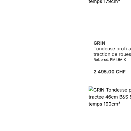
GRIN
Tondeuse profi 
traction de rou
KAWASAKI FJ180
Réf. prod. PM46A_K
temps 179cm³
2 495.00 CHF