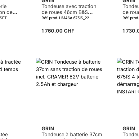
GRIN
GRIN
rie
Tondeuse avec traction
Tondeu
ion de
de roues 46cm B&S
de rou
MER 82V
675IS 4 temps 163cm³
GCV17
CSET
Réf. prod. HM46A 675IS_22
Réf. pr
chargeur
avec démarrage
électrique INSTART®
1 760.00 CHF
1 730
GRIN
GRIN
ctée
Tondeuse à batterie 37cm
Tondeu