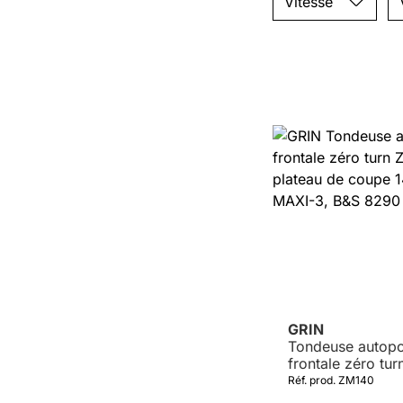
Vitesse
GRIN
Tondeuse autopo
frontale zéro tu
avec plateau de
Réf. prod. ZM140
140cm GRIN MAX