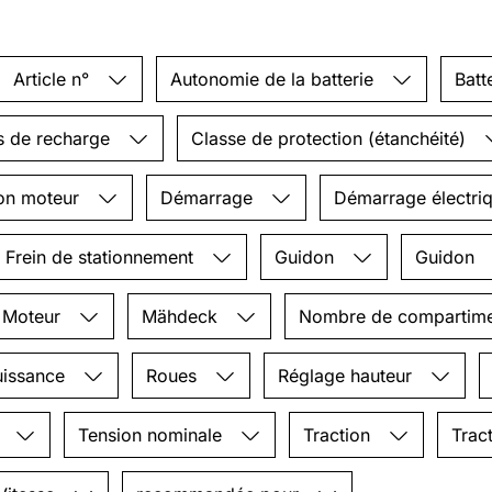
Article n°
Autonomie de la batterie
Batt
s de recharge
Classe de protection (étanchéité)
ion moteur
Démarrage
Démarrage électri
Frein de stationnement
Guidon
Guidon
Moteur
Mähdeck
Nombre de compartimen
uissance
Roues
Réglage hauteur
e
Tension nominale
Traction
Trac