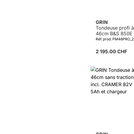
GRIN
Tondeuse profi à
46cm B&S 850E 
190cm³
Réf. prod. PM46PRO_2
2 195.00 CHF