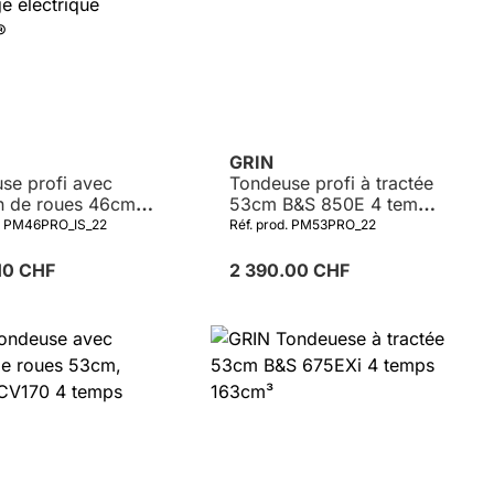
GRIN
se profi avec
Tondeuse profi à tractée
on de roues 46cm
53cm B&S 850E 4 temps
0E 4 temps
190cm³
d. PM46PRO_IS_22
Réf. prod. PM53PRO_22
 avec démarrage
ique INSTART®
.10 CHF
2 390.00 CHF
Détails