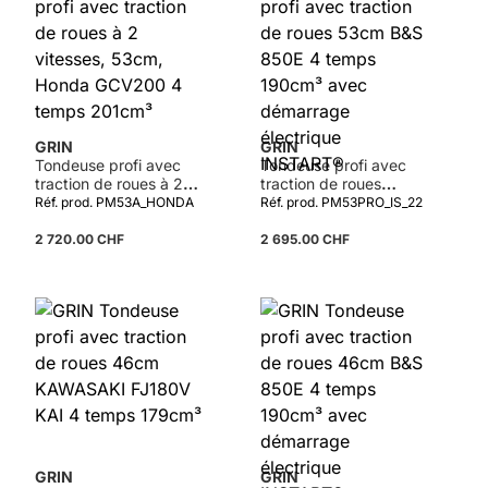
GRIN
GRIN
Tondeuse profi avec
Tondeuse profi avec
traction de roues à 2
traction de roues
vitesses, 53cm, Honda
53cm B&S 850E 4
Réf. prod. PM53A_HONDA
Réf. prod. PM53PRO_IS_22
GCV200 4 temps
temps 190cm³ avec
201cm³
démarrage électrique
2 720.00 CHF
2 695.00 CHF
INSTART®
GRIN
GRIN