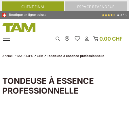
tenu principal
CLIENT FINAL
ESPACE REVENDEUR
Boutique en ligne suisse
4.9 / 5
0.00 CHF
My Store
>
>
>
Accueil
MARQUES
Grin
Tondeuse à essence professionnelle
TONDEUSE À ESSENCE
PROFESSIONNELLE