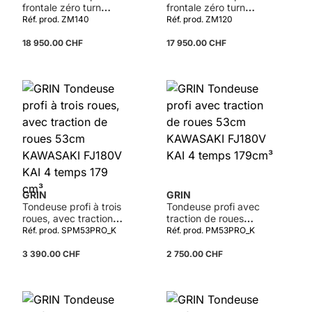
frontale zéro turn
frontale zéro turn
ZM140 avec plateau
ZM120 avec plateau
Réf. prod. ZM140
Réf. prod. ZM120
de coupe 140cm GRIN
de coupe 120cm GRIN
MAXI-3, B&S 8290
MAXI-3, B&S 8290
18 950.00 CHF
17 950.00 CHF
CXi
CXi
Détails
GRIN
GRIN
Tondeuse profi à trois
Tondeuse profi avec
roues, avec traction
traction de roues
de roues 53cm
53cm KAWASAKI
Réf. prod. SPM53PRO_K
Réf. prod. PM53PRO_K
KAWASAKI FJ180V
FJ180V KAI 4 temps
KAI 4 temps 179 cm³
179cm³
3 390.00 CHF
2 750.00 CHF