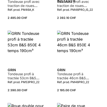
Tondeuse profi avec
Tondeuse profi avec
traction de roues
traction de roues
46cm KAWASAKI
46cm B&S 850E 4
Réf. prod. PM46A_K
Réf. prod. PM46PRO_IS_22
FJ180V KAI 4 temps
temps 190cm³ avec
179cm³
démarrage électrique
2 495.00 CHF
2 392.10 CHF
INSTART®
Détails
GRIN
GRIN
Tondeuse profi à
Tondeuse profi à
tractée 53cm B&S
tractée 46cm B&S
850E 4 temps 190cm³
850E 4 temps 190cm³
Réf. prod. PM53PRO_22
Réf. prod. PM46PRO_22
2 390.00 CHF
2 195.00 CHF