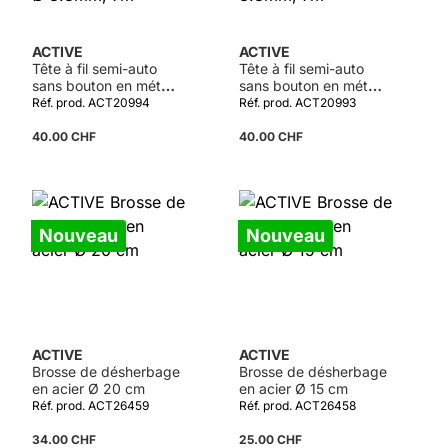
ACTIVE
ACTIVE
Tête à fil semi-auto
Tête à fil semi-auto
sans bouton en métal
sans bouton en métal
pour adaptateur, fil Ø
universel, fil Ø 3.3mm,
Réf. prod. ACT20994
Réf. prod. ACT20993
3.3mm, 7m
7m
40.00 CHF
40.00 CHF
Nouveau
Nouveau
ACTIVE
ACTIVE
Brosse de désherbage
Brosse de désherbage
en acier Ø 20 cm
en acier Ø 15 cm
Réf. prod. ACT26459
Réf. prod. ACT26458
34.00 CHF
25.00 CHF