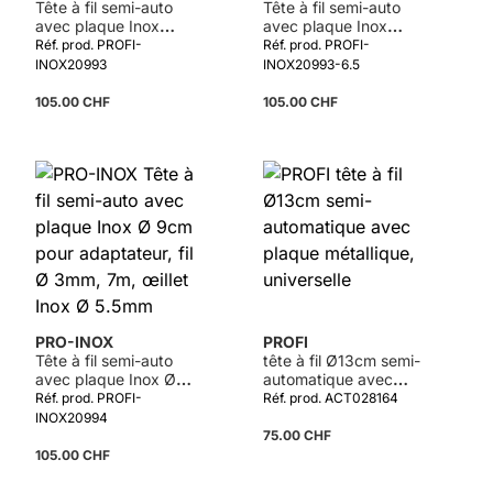
Tête à fil semi-auto
Tête à fil semi-auto
avec plaque Inox
avec plaque Inox
universel Ø 9cm, fil Ø
universel Ø 9cm, fil Ø
Réf. prod. PROFI-
Réf. prod. PROFI-
3mm, 7m, œillet Inox
3mm, 7m, œillet Inox
INOX20993
INOX20993-6.5
Ø 5.5mm
Ø 6.5mm
105.00 CHF
105.00 CHF
PRO-INOX
PROFI
Tête à fil semi-auto
tête à fil Ø13cm semi-
avec plaque Inox Ø
automatique avec
9cm pour adaptateur,
plaque métallique,
Réf. prod. PROFI-
Réf. prod. ACT028164
fil Ø 3mm, 7m, œillet
universelle
INOX20994
Inox Ø 5.5mm
75.00 CHF
105.00 CHF