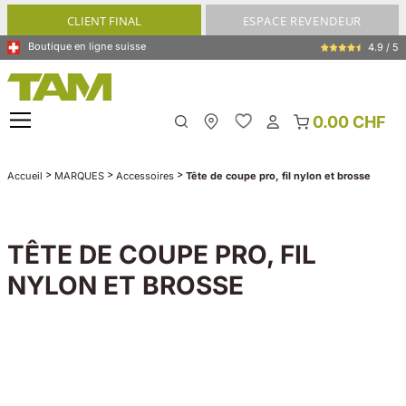
tenu principal
CLIENT FINAL
ESPACE REVENDEUR
Boutique en ligne suisse
4.9 / 5
0.00 CHF
My Store
>
>
>
Accueil
MARQUES
Accessoires
Tête de coupe pro, fil nylon et brosse
TÊTE DE COUPE PRO, FIL
NYLON ET BROSSE