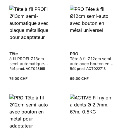
Tête
PRO
à fil PROFI Ø13cm
Tête à fil Ø12cm semi-
semi-automatique
auto avec bouton en
avec plaque
métal universel
Réf. prod. ACT028165
Réf. prod. ACT022713
métallique pour
adaptateur
75.00 CHF
69.00 CHF