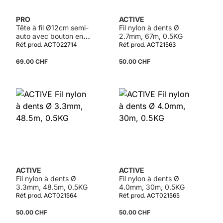
PRO
ACTIVE
Tête à fil Ø12cm semi-
Fil nylon à dents Ø
auto avec bouton en
2.7mm, 67m, 0.5KG
métal pour adaptateur
Réf. prod. ACT022714
Réf. prod. ACT21563
69.00 CHF
50.00 CHF
ACTIVE
ACTIVE
Fil nylon à dents Ø
Fil nylon à dents Ø
3.3mm, 48.5m, 0.5KG
4.0mm, 30m, 0.5KG
Réf. prod. ACT021564
Réf. prod. ACT021565
50.00 CHF
50.00 CHF