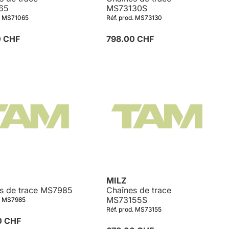
65
MS73130S
d. MS71065
Réf. prod. MS73130
0 CHF
798.00 CHF
MILZ
s de trace MS7985
Chaînes de trace
MS73155S
d. MS7985
Réf. prod. MS73155
0 CHF