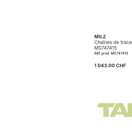
MILZ
Chaînes de trace
MS747415
Réf. prod. MS747415
1 043.00 CHF
Détails