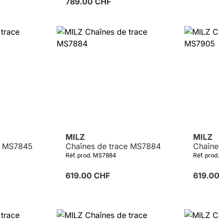
789.00 CHF
MILZ
MILZ
e MS7845
Chaînes de trace MS7884
Chaîne
Réf. prod. MS7884
Réf. pro
619.00 CHF
619.0
Détails