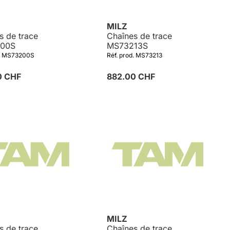
MILZ
s de trace
Chaînes de trace
00S
MS73213S
d. MS73200S
Réf. prod. MS73213
0 CHF
882.00 CHF
MILZ
s de trace
Chaînes de trace