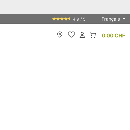
Français
4.9 / 5
0.00 CHF
My Store