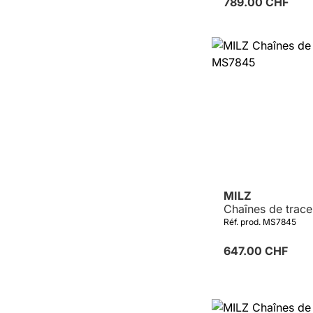
789.00 CHF
Détails
MILZ
Chaînes de trac
Réf. prod. MS7845
647.00 CHF