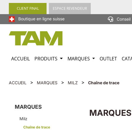
recherche
Passer à la navigation principale
CLIENT FINAL
ESPACE REVENDEUR
Boutique en ligne suisse
Conseil 
ACCUEIL
PRODUITS
MARQUES
OUTLET
CAT
>
>
>
ACCUEIL
MARQUES
MILZ
Chaîne de trace
MARQUES
MARQUES
Milz
Chaîne de trace