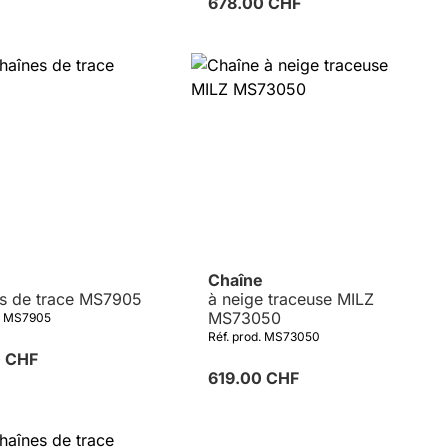
678.00 CHF
Chaîne
s de trace MS7905
à neige traceuse MILZ
MS73050
d. MS7905
Réf. prod. MS73050
0 CHF
619.00 CHF
Détails