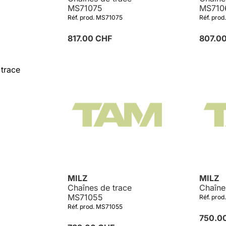
MS71075
MS710
Réf. prod. MS71075
Réf. pro
817.00 CHF
807.0
Détails
MILZ
MILZ
Chaînes de trace
Chaîne
MS71055
Réf. pro
Réf. prod. MS71055
750.0