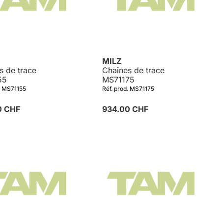
MILZ
s de trace
Chaînes de trace
55
MS71175
. MS71155
Réf. prod. MS71175
0 CHF
934.00 CHF
Détails