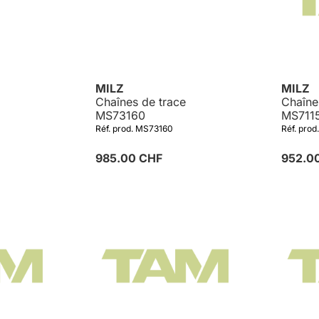
MILZ
MILZ
Chaînes de trace
Chaîne
MS73160
MS711
Réf. prod. MS73160
Réf. prod
985.00 CHF
952.0