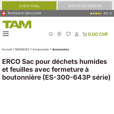
tenu principal
CLIENT FINAL
ESPACE REVENDEUR
Boutique en ligne suisse
4.9 / 5
0.00 CHF
My Store
>
>
>
Accueil
MARQUES
Accessoires
Accessoires
ERCO Sac pour déchets humides
et feuilles avec fermeture à
boutonnière (ES-300-643P série)
Ignorer la galerie d'images