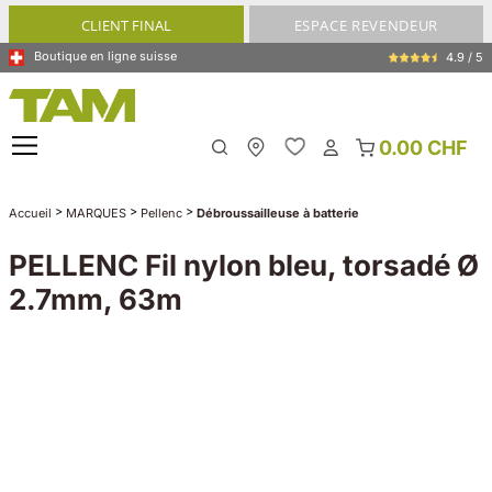
tenu principal
CLIENT FINAL
ESPACE REVENDEUR
Boutique en ligne suisse
4.9 / 5
0.00 CHF
My Store
>
>
>
Accueil
MARQUES
Pellenc
Débroussailleuse à batterie
PELLENC Fil nylon bleu, torsadé Ø
2.7mm, 63m
Ignorer la galerie d'images