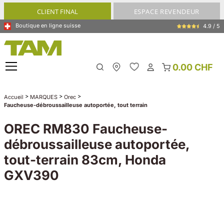
tenu principal
CLIENT FINAL
ESPACE REVENDEUR
Boutique en ligne suisse
4.9 / 5
0.00 CHF
My Store
>
>
>
Accueil
MARQUES
Orec
Faucheuse-débroussailleuse autoportée, tout terrain
OREC RM830 Faucheuse-
débroussailleuse autoportée,
tout-terrain 83cm, Honda
GXV390
Ignorer la galerie d'images