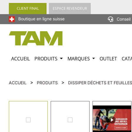
recherche
Passer à la navigation principale
CLIENT FINAL
ESPACE REVENDEUR
Boutique en ligne suisse
Conseil 
ACCUEIL
PRODUITS
MARQUES
OUTLET
CAT
>
>
ACCUEIL
PRODUITS
DISSIPER DÉCHETS ET FEUILLE
Ignorer la galerie d'images