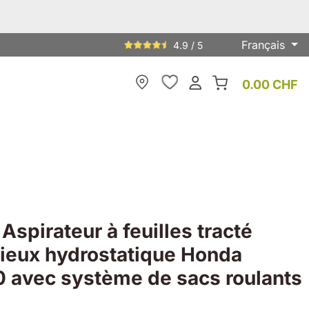
Français
4.9 / 5
0.00 CHF
My Store
spirateur à feuilles tracté
cieux hydrostatique Honda
 avec système de sacs roulants