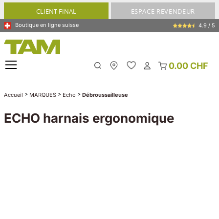
tenu principal
CLIENT FINAL
ESPACE REVENDEUR
Boutique en ligne suisse
4.9 / 5
0.00 CHF
My Store
>
>
>
Accueil
MARQUES
Echo
Débroussailleuse
ECHO harnais ergonomique
Ignorer la galerie d'images