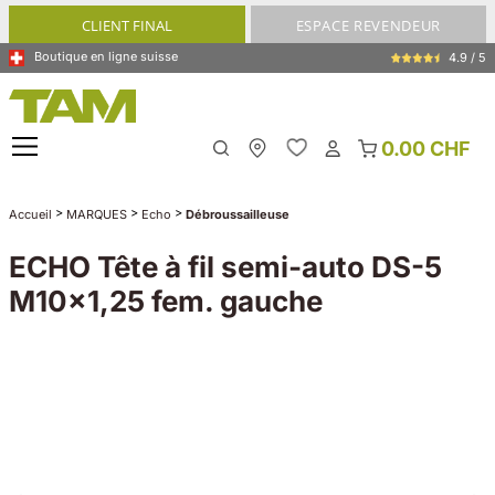
tenu principal
CLIENT FINAL
ESPACE REVENDEUR
Boutique en ligne suisse
4.9 / 5
0.00 CHF
My Store
>
>
>
Accueil
MARQUES
Echo
Débroussailleuse
ECHO Tête à fil semi-auto DS-5
M10x1,25 fem. gauche
Ignorer la galerie d'images