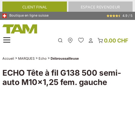
tenu principal
CLIENT FINAL
ESPACE REVENDEUR
Boutique en ligne suisse
4.9 / 5
0.00 CHF
My Store
>
>
>
Accueil
MARQUES
Echo
Débroussailleuse
ECHO Tête à fil G138 500 semi-
auto M10x1,25 fem. gauche
Ignorer la galerie d'images