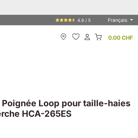
Français
4.9 / 5
0.00 CHF
My Store
Poignée Loop pour taille-haies
erche HCA-265ES