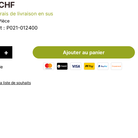
 CHF
rais de livraison en sus
Pièce
t :
P021-012400
Ajouter au panier
le
la liste de souhaits