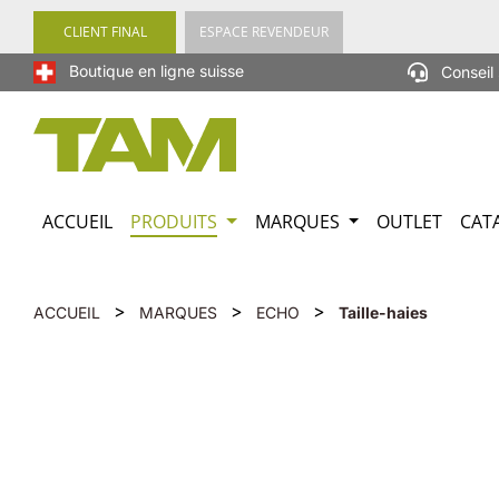
recherche
Passer à la navigation principale
CLIENT FINAL
ESPACE REVENDEUR
Boutique en ligne suisse
Conseil 
ACCUEIL
PRODUITS
MARQUES
OUTLET
CAT
>
>
>
ACCUEIL
MARQUES
ECHO
Taille-haies
Ignorer la galerie d'images