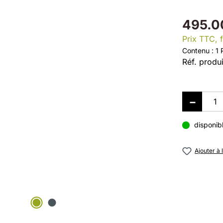
495.0
Prix TTC, f
Contenu :
1 
Réf. produi
disponib
Ajouter à 