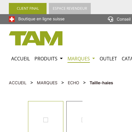
recherche
Passer à la navigation principale
CLIENT FINAL
ESPACE REVENDEUR
Boutique en ligne suisse
Conseil 
ACCUEIL
PRODUITS
MARQUES
OUTLET
CAT
>
>
>
ACCUEIL
MARQUES
ECHO
Taille-haies
Ignorer la galerie d'images