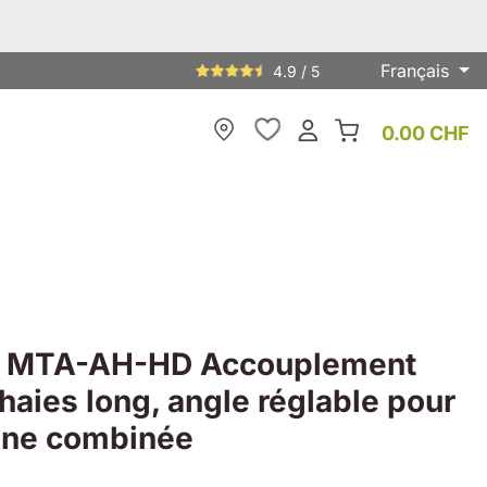
Français
4.9 / 5
0.00 CHF
My Store
 MTA-AH-HD Accouplement
-haies long, angle réglable pour
ne combinée