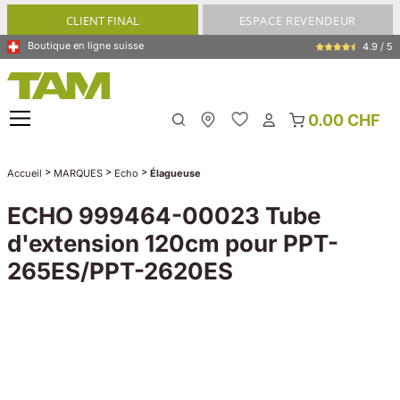
tenu principal
CLIENT FINAL
ESPACE REVENDEUR
Boutique en ligne suisse
4.9 / 5
0.00 CHF
My Store
>
>
>
Accueil
MARQUES
Echo
Élagueuse
ECHO 999464-00023 Tube
d'extension 120cm pour PPT-
265ES/PPT-2620ES
Ignorer la galerie d'images