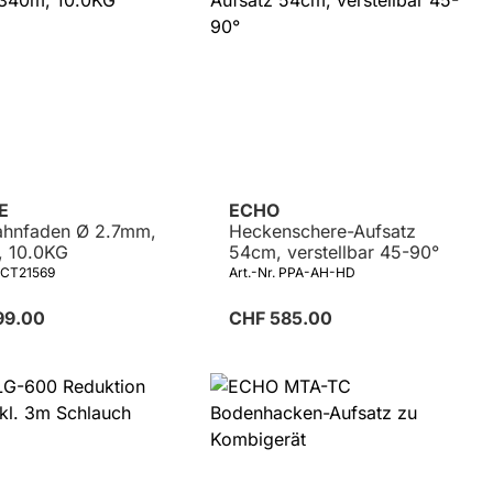
VE
ECHO
ahnfaden Ø 2.7mm,
Heckenschere-Aufsatz
 10.0KG
54cm, verstellbar 45-90°
 ACT21569
Art.-Nr. PPA-AH-HD
99.00
CHF 585.00