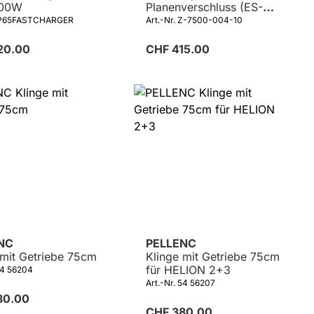
600W
Planenverschluss (ES-
330-643P Serie)
 IP65FASTCHARGER
Art.-Nr. Z-7500-004-10
20.00
CHF 415.00
ENC
PELLENC
 mit Getriebe 75cm
Klinge mit Getriebe 75cm
für HELION 2+3
54 56204
Art.-Nr. 54 56207
80.00
CHF 380.00