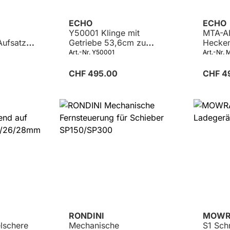
ECHO
ECHO
Y50001 Klinge mit
MTA-A
Aufsatz
Getriebe 53,6cm zu
Hecken
tellbar
HCA-...HD, MTA-...HD
kurz, W
Art.-Nr. Y50001
Art.-Nr.
zu Kom
CHF 495.00
CHF 4
RONDINI
MOWR
lschere
Mechanische
S1 Sch