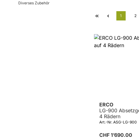
Diverses Zubehör
Seite
Se
1
2
ERCO
LG-900 Absetzge
4 Rädern
Art.-Nr. ASG-LG-900
CHF 1’690.00