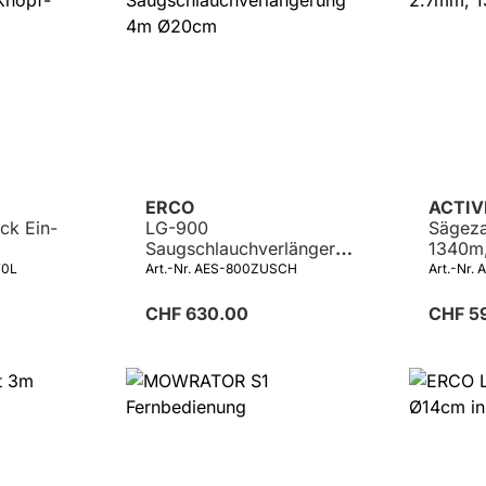
ERCO
ACTI
ck Ein-
LG-900
Sägez
Saugschlauchverlängerun
1340m,
g 4m Ø20cm
70L
Art.-Nr. AES-800ZUSCH
Art.-Nr.
CHF 630.00
CHF 5