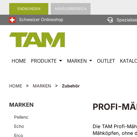
springen
Zur Hauptnavigation springen
ENDKUNDEN
HÄNDLERBEREICH
Schweizer Onlineshop
Spezialisi
HOME
PRODUKTE
MARKEN
OUTLET
KATAL
>
>
HOME
MARKEN
Zubehör
MARKEN
PROFI-MÄ
Pellenc
Die TAM Profi-Mähk
Echo
Mähköpfen, ohne d
Erco