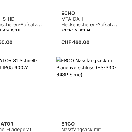
ECHO
HS-HD
MTA-DAH
scheren-Aufsatz
Heckenscheren-Aufsatz
inkel einstellbar
zu DPAS-2600
 MTA-AHS-HD
Art.-Nr. MTA-DAH
bigerät
90.00
CHF 460.00
ATOR
ERCO
nell-Ladegerät
Nassfangsack mit