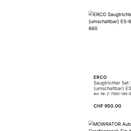
ERCO
Saugtrichter Set
(umschaltbar) E
ES-660
Art.-Nr. Z-7500-145-
CHF 950.00
Details