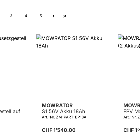
ite
Seite
Seite
Seite
3
4
5
MOWRATOR
MOWR
stell auf
S1 56V Akku 18Ah
FPV Ma
Art.-Nr. ZM-PART-BP18A
Art.-Nr.
CHF 1’540.00
CHF 1’