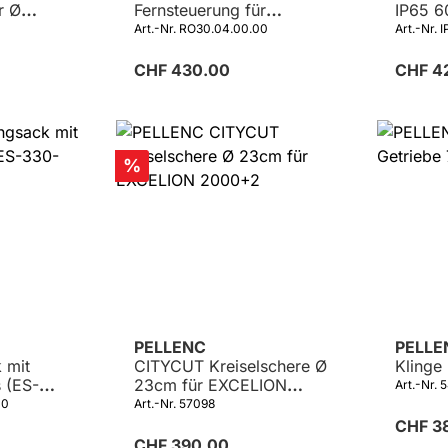
r Ø
Fernsteuerung für
IP65 
/28mm
Schieber SP150/SP300
Art.-Nr. RO30.04.00.00
Art.-Nr.
CHF 430.00
CHF 4
Rabatt
%
PELLENC
PELL
 mit
CITYCUT Kreiselschere Ø
Klinge
 (ES-
23cm für EXCELION
Art.-Nr. 
2000+2
10
Art.-Nr. 57098
CHF 3
CHF 390.00