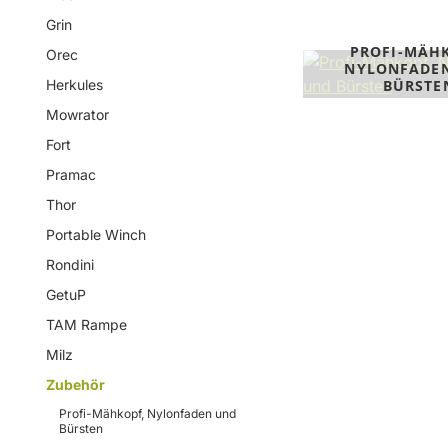
Grin
PROFI-MÄH
Orec
NYLONFADE
Herkules
BÜRSTE
Mowrator
Fort
Pramac
Thor
Portable Winch
Rondini
GetuP
TAM Rampe
Milz
Zubehör
Profi-Mähkopf, Nylonfaden und
Bürsten