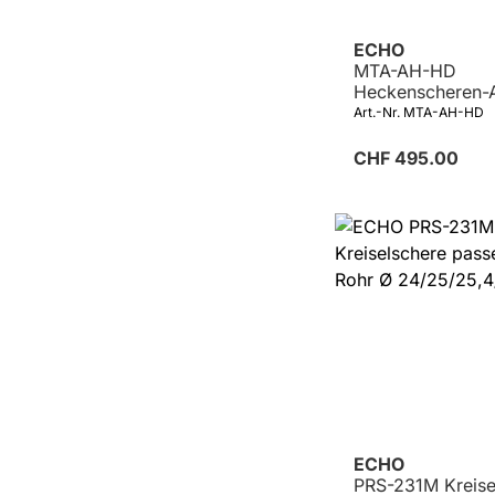
ECHO
MTA-AH-HD
Heckenscheren-
lang, Winkel eins
Art.-Nr. MTA-AH-HD
zu Kombigerät
CHF 495.00
ECHO
PRS-231M Kreise