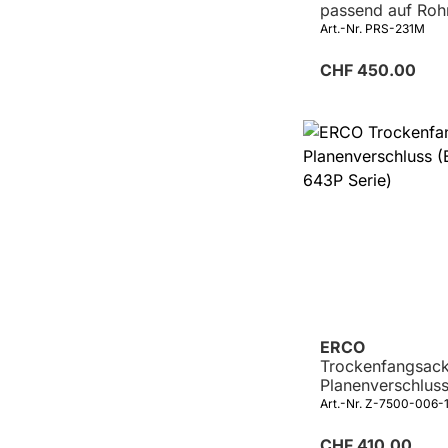
passend auf Roh
24/25/25,4/26
Art.-Nr. PRS-231M
CHF 450.00
ERCO
Trockenfangsack
Planenverschluss
330-643P Serie)
Art.-Nr. Z-7500-006-
CHF 410.00