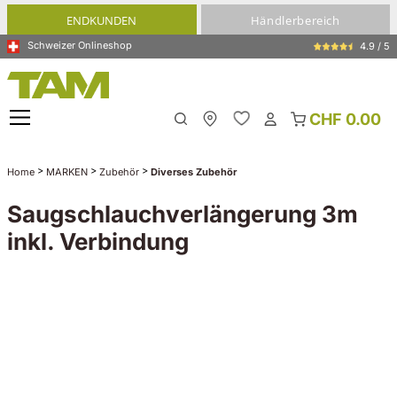
alt springen
ENDKUNDEN
Händlerbereich
Schweizer Onlineshop
4.9 / 5
CHF 0.00
Meine Filiale
>
>
>
Home
MARKEN
Zubehör
Diverses Zubehör
Saugschlauchverlängerung 3m
inkl. Verbindung
Bildergalerie überspringen