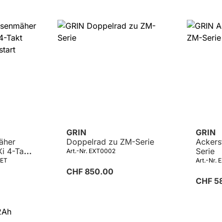
Details
GRIN
GRIN
äher
Doppelrad zu ZM-Serie
Ackers
i 4-Takt
Serie
Art.-Nr. EXT0002
rostart
SET
Art.-Nr.
CHF 850.00
CHF 5