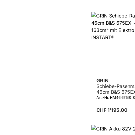
GRIN
Schiebe-Rasenm
46cm B&S 675EX
163cm³ mit Elekt
Art.-Nr. HM46 675IS_
INSTART®
CHF 1’195.00
Details