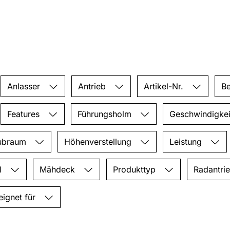
Anlasser
Antrieb
Artikel-Nr.
Be
Features
Führungsholm
Geschwindigke
ubraum
Höhenverstellung
Leistung
l
Mähdeck
Produkttyp
Radantri
eignet für