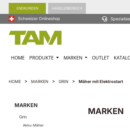
springen
Zur Hauptnavigation springen
ENDKUNDEN
HÄNDLERBEREICH
Schweizer Onlineshop
Spezialisi
HOME
PRODUKTE
MARKEN
OUTLET
KATAL
>
>
>
HOME
MARKEN
GRIN
Mäher mit Elektrostart
MARKEN
MARKEN
Grin
Akku-Mäher