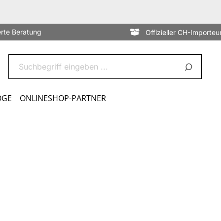
erte Beratung
Offizieller CH-Importeu
OGE
ONLINESHOP-PARTNER