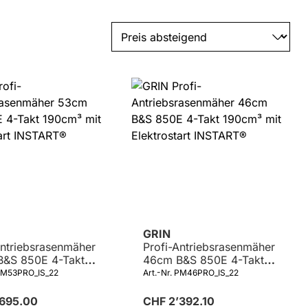
GRIN
Antriebsrasenmäher
Profi-Antriebsrasenmäher
&S 850E 4-Takt
46cm B&S 850E 4-Takt
 mit Elektrostart
190cm³ mit Elektrostart
 PM53PRO_IS_22
Art.-Nr. PM46PRO_IS_22
RT®
INSTART®
’695.00
CHF 2’392.10