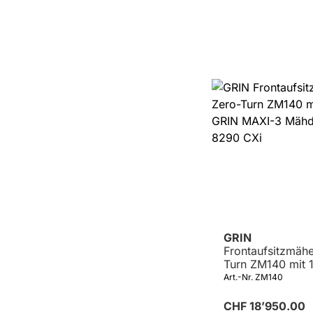
GRIN
Frontaufsitzmähe
Turn ZM140 mit
GRIN MAXI-3 Mä
Art.-Nr. ZM140
B&S 8290 CXi
CHF 18’950.00