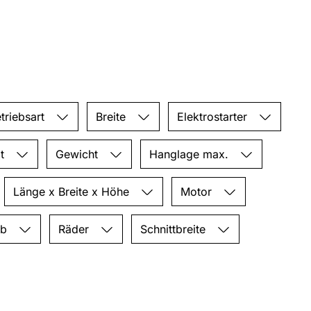
triebsart
Breite
Elektrostarter
it
Gewicht
Hanglage max.
Länge x Breite x Höhe
Motor
eb
Räder
Schnittbreite