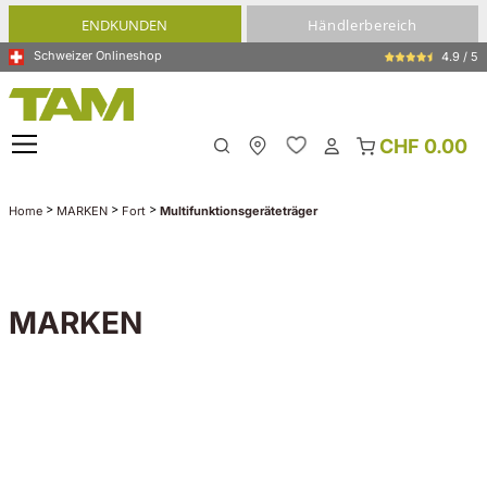
alt springen
ENDKUNDEN
Händlerbereich
Schweizer Onlineshop
4.9 / 5
CHF 0.00
Meine Filiale
>
>
>
Home
MARKEN
Fort
Multifunktionsgeräteträger
MARKEN