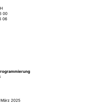
ZH
6 00
6 06
 Programmierung
G
t: März 2025