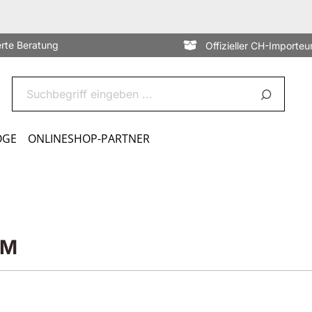
erte Beratung
Offizieller CH-Importeu
OGE
ONLINESHOP-PARTNER
UM