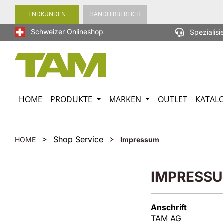
springen
Zur Hauptnavigation springen
ENDKUNDEN
HÄNDLERBEREICH
Schweizer Onlineshop
Spezialisi
HOME
PRODUKTE
MARKEN
OUTLET
KATAL
>
>
Shop Service
HOME
Impressum
IMPRESS
Anschrift
TAM AG