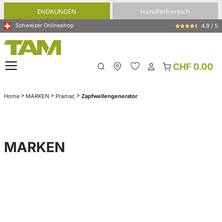
alt springen
ENDKUNDEN
Händlerbereich
Schweizer Onlineshop
4.9 / 5
CHF 0.00
Meine Filiale
>
>
>
Home
MARKEN
Pramac
Zapfwellengenerator
MARKEN