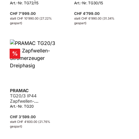
Dreiphasig
Dreiphasig
Art.-Nr. TG72/15
Art.-Nr. TG30/15
CHF 7’999.00
CHF 4’799.00
statt
CHF 10’990.00
(27.22%
statt
CHF 6’990.00
(31.34%
gespart)
gespart)
Rabatt
%
PRAMAC
TG20/3 IP44
Zapfwellen-
Stromerzeuger
Art.-Nr. TG20
Dreiphasig
CHF 3’599.00
statt
CHF 4’600.00
(21.76%
gespart)