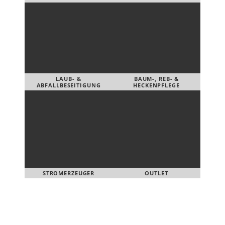
LAUB- &
BAUM-, REB- &
ABFALLBESEITIGUNG
HECKENPFLEGE
STROMERZEUGER
OUTLET