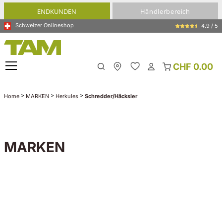
alt springen
ENDKUNDEN
Händlerbereich
Schweizer Onlineshop
4.9 / 5
CHF 0.00
Meine Filiale
>
>
>
Home
MARKEN
Herkules
Schredder/Häcksler
MARKEN