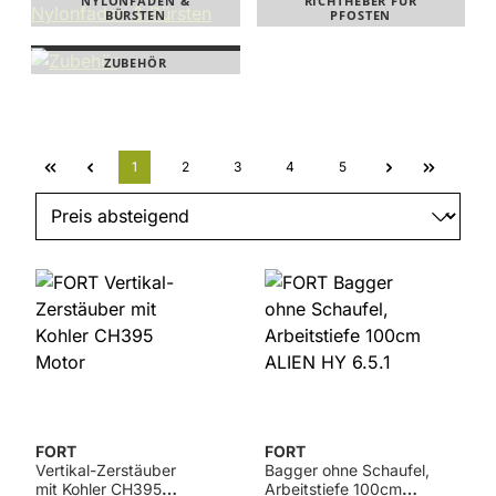
NYLONFADEN &
RICHTHEBER FÜR
BÜRSTEN
PFOSTEN
ZUBEHÖR
Seite
Seite
Seite
Seite
Seite
1
2
3
4
5
FORT
FORT
Vertikal-Zerstäuber
Bagger ohne Schaufel,
mit Kohler CH395
Arbeitstiefe 100cm