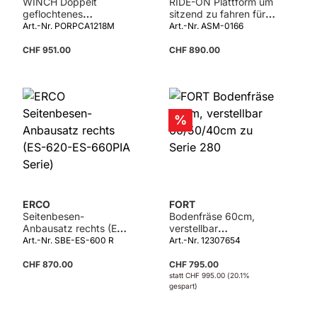
WINCH Doppelt
RIDE-ON Plattform um
geflochtenes
sitzend zu fahren für
Polyesterseil 12mm x
XM-Serie
Art.-Nr. PORPCA1218M
Art.-Nr. ASM-0166
300m
CHF 951.00
CHF 890.00
Details
Rabatt
%
ERCO
FORT
Seitenbesen-
Bodenfräse 60cm,
Anbausatz rechts (ES-
verstellbar
620-ES-660PIA Serie)
60/50/40cm zu Serie
Art.-Nr. SBE-ES-600 R
Art.-Nr. 12307654
280
CHF 870.00
CHF 795.00
statt
CHF 995.00
(20.1%
gespart)