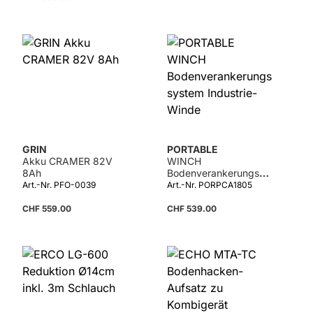
GRIN
PORTABLE
Akku CRAMER 82V
WINCH
8Ah
Bodenverankerungssy
stem Industrie-Winde
Art.-Nr. PFO-0039
Art.-Nr. PORPCA1805
CHF 559.00
CHF 539.00