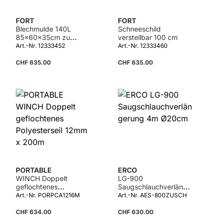
FORT
FORT
Blechmulde 140L
Schneeschild
85x60x35cm zu
verstellbar 100 cm
600W
Art.-Nr. 12333452
Art.-Nr. 12333460
CHF 635.00
CHF 635.00
Details
PORTABLE
ERCO
WINCH Doppelt
LG-900
geflochtenes
Saugschlauchverlänge
Polyesterseil 12mm x
rung 4m Ø20cm
Art.-Nr. PORPCA1216M
Art.-Nr. AES-800ZUSCH
200m
CHF 634.00
CHF 630.00