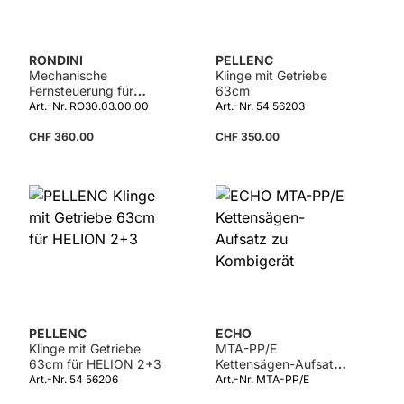
RONDINI
PELLENC
Mechanische
Klinge mit Getriebe
Fernsteuerung für
63cm
Schieber TOY
Art.-Nr. RO30.03.00.00
Art.-Nr. 54 56203
CHF 360.00
CHF 350.00
PELLENC
ECHO
Klinge mit Getriebe
MTA-PP/E
63cm für HELION 2+3
Kettensägen-Aufsatz
zu Kombigerät
Art.-Nr. 54 56206
Art.-Nr. MTA-PP/E