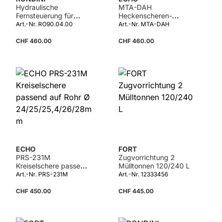
Hydraulische
MTA-DAH
Fernsteuerung für
Heckenscheren-
Schieber zu
Aufsatz zu DPAS-
Art.-Nr. RO90.04.00
Art.-Nr. MTA-DAH
SP150/SP300
2600
CHF 460.00
CHF 460.00
ECHO
FORT
PRS-231M
Zugvorrichtung 2
Kreiselschere passend
Mülltonnen 120/240 L
auf Rohr Ø
Art.-Nr. PRS-231M
Art.-Nr. 12333456
24/25/25,4/26/28mm
CHF 450.00
CHF 445.00