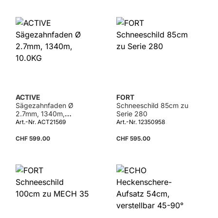
ACTIVE
FORT
Sägezahnfaden Ø
Schneeschild 85cm zu
2.7mm, 1340m,
Serie 280
10.0KG
Art.-Nr. ACT21569
Art.-Nr. 12350958
CHF 599.00
CHF 595.00
Details