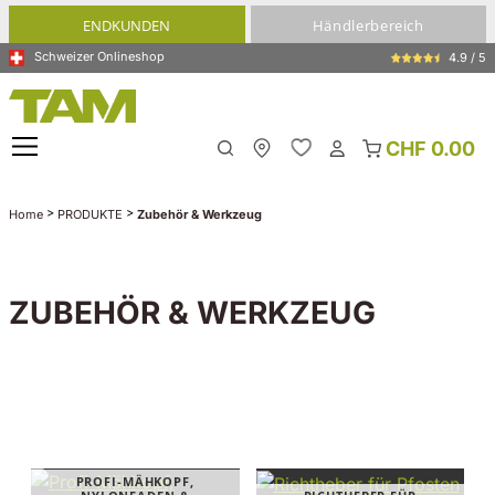
alt springen
ENDKUNDEN
Händlerbereich
Schweizer Onlineshop
4.9 / 5
CHF 0.00
Meine Filiale
>
>
Home
PRODUKTE
Zubehör & Werkzeug
ZUBEHÖR & WERKZEUG
PROFI-MÄHKOPF,