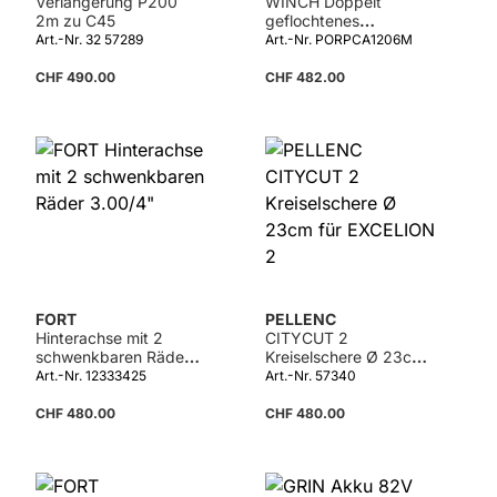
Verlängerung P200
WINCH Doppelt
2m zu C45
geflochtenes
Polyesterseil 10mm x
Art.-Nr. 32 57289
Art.-Nr. PORPCA1206M
200m
CHF 490.00
CHF 482.00
FORT
PELLENC
Hinterachse mit 2
CITYCUT 2
schwenkbaren Räder
Kreiselschere Ø 23cm
3.00/4"
für EXCELION 2
Art.-Nr. 12333425
Art.-Nr. 57340
CHF 480.00
CHF 480.00
Details