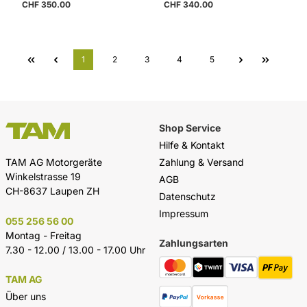
CHF 350.00
CHF 340.00
Seite
Seite
Seite
Seite
Seite
1
2
3
4
5
Shop Service
Hilfe & Kontakt
Zahlung & Versand
TAM AG Motorgeräte
Winkelstrasse 19
AGB
CH-8637 Laupen ZH
Datenschutz
Impressum
055 256 56 00
Montag - Freitag
Zahlungsarten
7.30 - 12.00 / 13.00 - 17.00 Uhr
TAM AG
Über uns