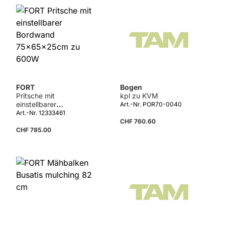
FORT
Bogen
Pritsche mit
kpl zu KVM
einstellbarer
Art.-Nr. POR70-0040
Bordwand
Art.-Nr. 12333461
75x65x25cm zu
CHF 760.60
600W
CHF 785.00
Details
Details