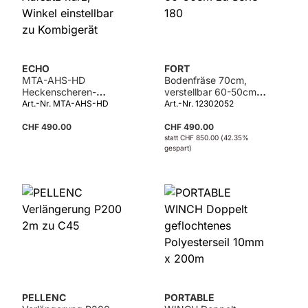
ECHO
FORT
MTA-AHS-HD
Bodenfräse 70cm,
Heckenscheren-
verstellbar 60-50cm
Aufsatz kurz, Winkel
zu Serie 180
Art.-Nr. MTA-AHS-HD
Art.-Nr. 12302052
einstellbar zu
Kombigerät
CHF 490.00
CHF 490.00
statt
CHF 850.00
(42.35%
gespart)
PELLENC
PORTABLE