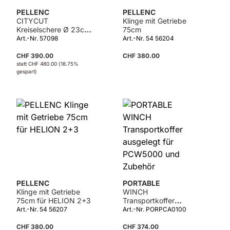
PELLENC
PELLENC
CITYCUT
Klinge mit Getriebe
Kreiselschere Ø 23cm
75cm
für EXCELION 2000+2
Art.-Nr. 57098
Art.-Nr. 54 56204
CHF 390.00
CHF 380.00
statt
CHF 480.00
(18.75%
gespart)
PELLENC
PORTABLE
Klinge mit Getriebe
WINCH
75cm für HELION 2+3
Transportkoffer
ausgelegt für
Art.-Nr. 54 56207
Art.-Nr. PORPCA0100
PCW5000 und
Zubehör
CHF 380.00
CHF 374.00