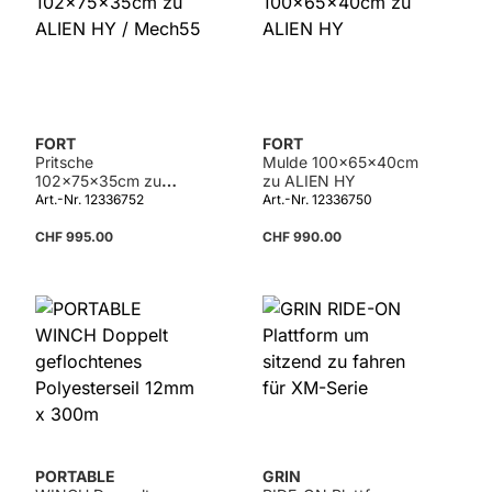
FORT
FORT
Pritsche
Mulde 100x65x40cm
102x75x35cm zu
zu ALIEN HY
ALIEN HY / Mech55
Art.-Nr. 12336752
Art.-Nr. 12336750
CHF 995.00
CHF 990.00
Details
PORTABLE
GRIN