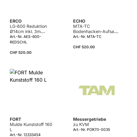
ERCO
ECHO
LG-600 Reduktion
MTA-TC
Ø14cm inkl. 3m
Bodenhacken-Aufsatz
Schlauch
zu Kombigerät
Art.-Nr. AES-600-
Art.-Nr. MTA-TC
REDSCHL
CHF 520.00
CHF 520.00
FORT
Messergetriebe
Mulde Kunststoff 160
zu KVM
L
Art.-Nr. POR70-0035
Art.-Nr. 12333454