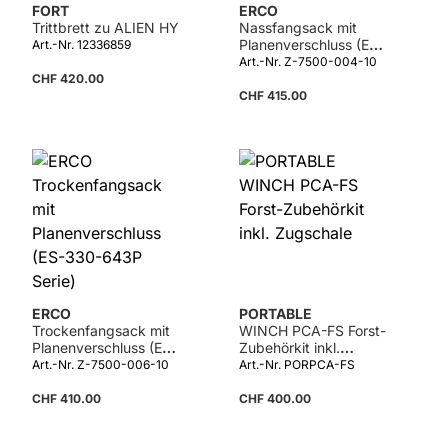
FORT
ERCO
Trittbrett zu ALIEN HY
Nassfangsack mit
Planenverschluss (ES-
Art.-Nr. 12336859
330-643P Serie)
Art.-Nr. Z-7500-004-10
CHF 420.00
CHF 415.00
ERCO
PORTABLE
Trockenfangsack mit
WINCH PCA-FS Forst-
Planenverschluss (ES-
Zubehörkit inkl.
330-643P Serie)
Zugschale
Art.-Nr. Z-7500-006-10
Art.-Nr. PORPCA-FS
CHF 410.00
CHF 400.00