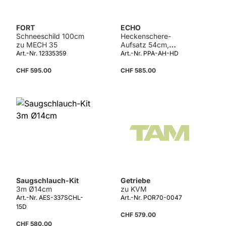
FORT
ECHO
Schneeschild 100cm
Heckenschere-
zu MECH 35
Aufsatz 54cm,
verstellbar 45-90°
Art.-Nr. 12335359
Art.-Nr. PPA-AH-HD
CHF 595.00
CHF 585.00
Saugschlauch-Kit
Getriebe
3m Ø14cm
zu KVM
Art.-Nr. AES-337SCHL-
Art.-Nr. POR70-0047
15D
CHF 579.00
CHF 580.00