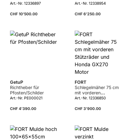
Motor
ALIEN HY 6.5.1
Art.-Nr. 12336897
Art.-Nr. 12338954
CHF 10’500.00
CHF 6’250.00
Details
GetuP
FORT
Richtheber für
Schlegelmäher 75 cm
Pfosten/Schilder
mit vorderen
Stützräder und Honda
Art.-Nr. PE000021
Art.-Nr. 12336850
GX270 Motor
CHF 4’390.00
CHF 3’900.00
Details