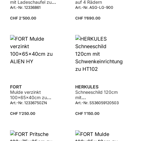
mit Ladeschaufel zu
auf 4 Rädern
ALIEN HY 5.1/6.5.1
Art.-Nr. 12336861
Art.-Nr. ASG-LG-900
CHF 2’500.00
CHF 1’690.00
FORT
HERKULES
Mulde verzinkt
Schneeschild 120cm
100x65x40cm zu
mit
ALIEN HY
Schwenkeinrichtung
Art.-Nr. 12336750ZN
Art.-Nr. S536059120503
zu HT102
CHF 1’250.00
CHF 1’150.00
Details