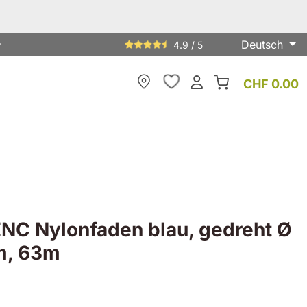
Deutsch
r
4.9 / 5
CHF 0.00
Meine Filiale
NC Nylonfaden blau, gedreht Ø
m, 63m