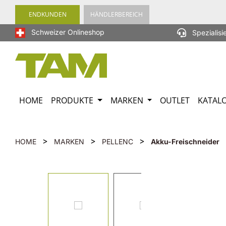
springen
Zur Hauptnavigation springen
ENDKUNDEN
HÄNDLERBEREICH
Schweizer Onlineshop
Spezialisi
HOME
PRODUKTE
MARKEN
OUTLET
KATAL
>
>
>
HOME
MARKEN
PELLENC
Akku-Freischneider
Bildergalerie überspringen