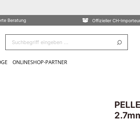
erte Beratung
Offizieller CH-Importeu
OGE
ONLINESHOP-PARTNER
PELLE
2.7m