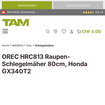
alt springen
ENDKUNDEN
Händlerbereich
Schweizer Onlineshop
4.9 / 5
CHF 0.00
Meine Filiale
>
>
>
Home
MARKEN
Orec
Schlegelmäher
OREC HRC813 Raupen-
Schlegelmäher 80cm, Honda
GX340T2
Bildergalerie überspringen