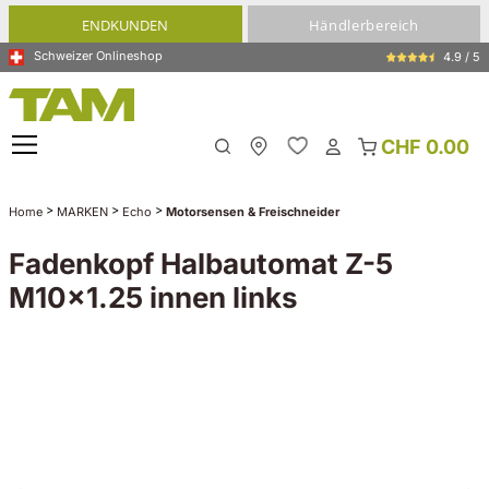
alt springen
ENDKUNDEN
Händlerbereich
Schweizer Onlineshop
4.9 / 5
CHF 0.00
Meine Filiale
>
>
>
Home
MARKEN
Echo
Motorsensen & Freischneider
Fadenkopf Halbautomat Z-5
M10x1.25 innen links
Bildergalerie überspringen