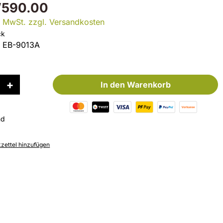
’590.00
l. MwSt. zzgl. Versandkosten
ck
:
EB-9013A
In den Warenkorb
nd
ettel hinzufügen