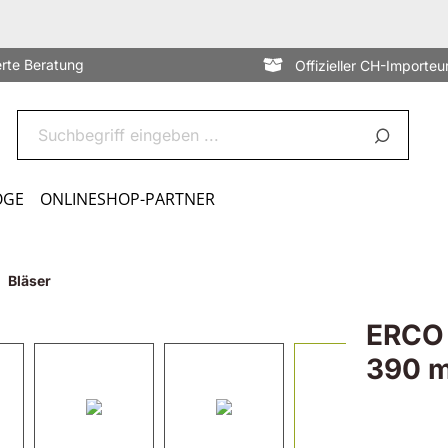
erte Beratung
Offizieller CH-Importeu
OGE
ONLINESHOP-PARTNER
Bläser
ERCO 
390 m