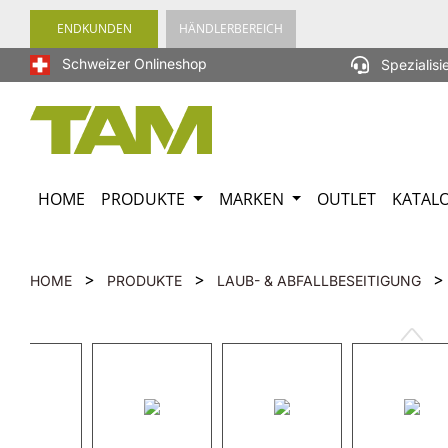
springen
Zur Hauptnavigation springen
ENDKUNDEN
HÄNDLERBEREICH
Schweizer Onlineshop
Spezialisi
HOME
PRODUKTE
MARKEN
OUTLET
KATAL
>
>
>
HOME
PRODUKTE
LAUB- & ABFALLBESEITIGUNG
Bildergalerie überspringen