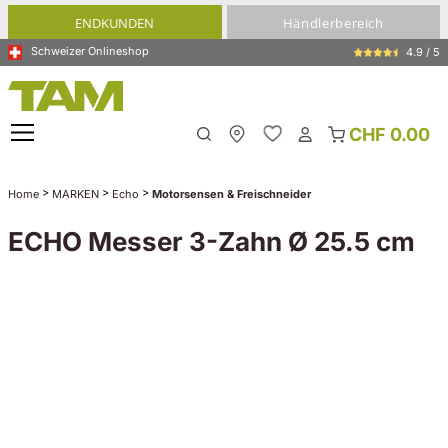
alt springen
ENDKUNDEN
Händlerbereich
Schweizer Onlineshop
4.9 / 5
CHF 0.00
Meine Filiale
>
>
>
Home
MARKEN
Echo
Motorsensen & Freischneider
ECHO Messer 3-Zahn Ø 25.5 cm
Bildergalerie überspringen