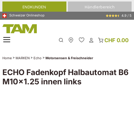
alt springen
ENDKUNDEN
Händlerbereich
Schweizer Onlineshop
4.9 / 5
CHF 0.00
Meine Filiale
>
>
>
Home
MARKEN
Echo
Motorsensen & Freischneider
ECHO Fadenkopf Halbautomat B6
M10x1.25 innen links
Bildergalerie überspringen