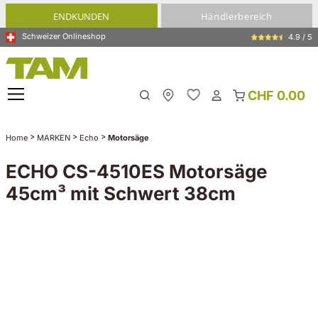
alt springen
ENDKUNDEN
Händlerbereich
Schweizer Onlineshop
4.9 / 5
CHF 0.00
Meine Filiale
>
>
>
Home
MARKEN
Echo
Motorsäge
ECHO CS-4510ES Motorsäge
45cm³ mit Schwert 38cm
Bildergalerie überspringen