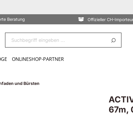
erte Beratung
Offizieller CH-Importeu
OGE
ONLINESHOP-PARTNER
nfaden und Bürsten
ACTIV
67m, 