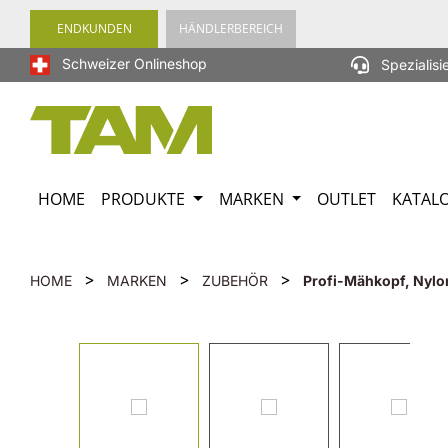
springen
Zur Hauptnavigation springen
ENDKUNDEN
HÄNDLERBEREICH
Schweizer Onlineshop
Spezialisi
HOME
PRODUKTE
MARKEN
OUTLET
KATAL
>
>
>
HOME
MARKEN
ZUBEHÖR
Profi-Mähkopf, Nylo
Bildergalerie überspringen