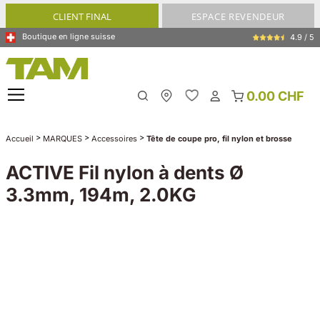
tenu principal
CLIENT FINAL
ESPACE REVENDEUR
Boutique en ligne suisse
4.9 / 5
0.00 CHF
My Store
>
>
>
Accueil
MARQUES
Accessoires
Tête de coupe pro, fil nylon et brosse
ACTIVE Fil nylon à dents Ø
3.3mm, 194m, 2.0KG
Ignorer la galerie d'images