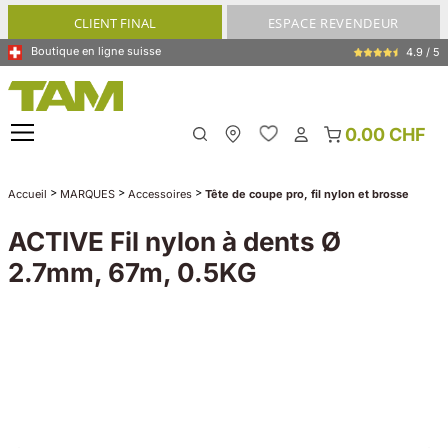
tenu principal
CLIENT FINAL
ESPACE REVENDEUR
Boutique en ligne suisse
4.9 / 5
0.00 CHF
My Store
>
>
>
Accueil
MARQUES
Accessoires
Tête de coupe pro, fil nylon et brosse
ACTIVE Fil nylon à dents Ø
2.7mm, 67m, 0.5KG
Ignorer la galerie d'images